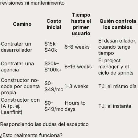
revisiones ni mantenimiento
Tiempo
Costo
hasta el
Quién controla
Camino
inicial
primer
los cambios
usuario
El desarrollador,
Contratar un
$15k–
6–8 weeks
cuando tenga
desarrollador
$40k
tiempo
El project
Contratar una
$30k–
8–16 weeks
manager y el
agencia
$100k+
ciclo de sprints
Constructor no-
$0–
code por cuenta
1–3 weeks
Tú, el mismo día
$49/mo
propia
Constructor con
$0–
Hours to
IA (p. ej.,
Tú, al instante
$49/mo
days
Leanfinit)
Respondiendo las dudas del escéptico
¿Esto realmente funciona?