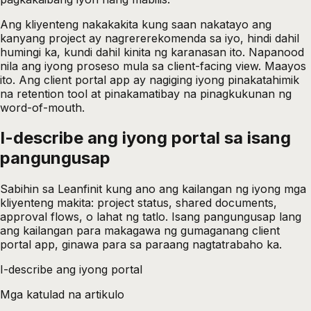
Ang kliyenteng nakakakita kung saan nakatayo ang
kanyang project ay nagrererekomenda sa iyo, hindi dahil
humingi ka, kundi dahil kinita ng karanasan ito. Napanood
nila ang iyong proseso mula sa client-facing view. Maayos
ito. Ang client portal app ay nagiging iyong pinakatahimik
na retention tool at pinakamatibay na pinagkukunan ng
word-of-mouth.
I-describe ang iyong portal sa isang
pangungusap
Sabihin sa Leanfinit kung ano ang kailangan ng iyong mga
kliyenteng makita: project status, shared documents,
approval flows, o lahat ng tatlo. Isang pangungusap lang
ang kailangan para makagawa ng gumaganang client
portal app, ginawa para sa paraang nagtatrabaho ka.
I-describe ang iyong portal
Mga katulad na artikulo