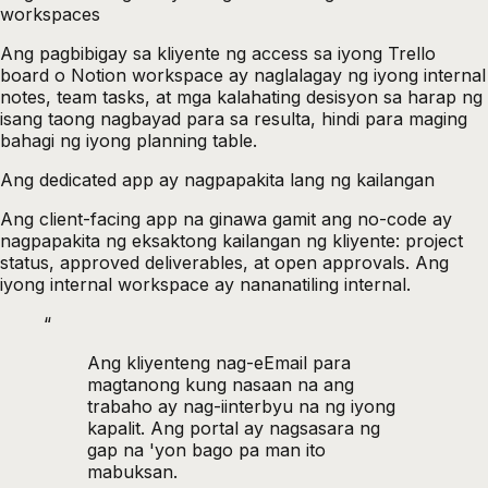
workspaces
Ang pagbibigay sa kliyente ng access sa iyong Trello
board o Notion workspace ay naglalagay ng iyong internal
notes, team tasks, at mga kalahating desisyon sa harap ng
isang taong nagbayad para sa resulta, hindi para maging
bahagi ng iyong planning table.
Ang dedicated app ay nagpapakita lang ng kailangan
Ang client-facing app na ginawa gamit ang no-code ay
nagpapakita ng eksaktong kailangan ng kliyente: project
status, approved deliverables, at open approvals. Ang
iyong internal workspace ay nananatiling internal.
“
Ang kliyenteng nag-eEmail para
magtanong kung nasaan na ang
trabaho ay nag-iinterbyu na ng iyong
kapalit. Ang portal ay nagsasara ng
gap na 'yon bago pa man ito
mabuksan.