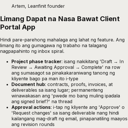
Artem, Leanfinit founder
Limang Dapat na Nasa Bawat Client
Portal App
Hindi pare-parehong mahalaga ang lahat ng feature. Ang
limang ito ang gumagawa ng trabaho na talagang
nagpapahinto ng inbox spiral.
Project phase tracker
: isang nakikitang 'Draft → In
Review → Awaiting Approval → Complete' na row
ang sumasagot sa pinakakaraniwang tanong ng
kliyente bago pa man ito i-type
Document hub
: contracts, proofs, invoices, at
deliverables sa isang lugar; permanenteng
winawakasan ang 'pwede mo bang muling ipadala
ang signed brief?' na thread
Approval actions
: i-tap ng kliyente ang 'Approve' o
'Request changes' sa isang deliverable nang hindi
kailangang mag-draft ng email, pinapanatiling maayos
ang revision rounds