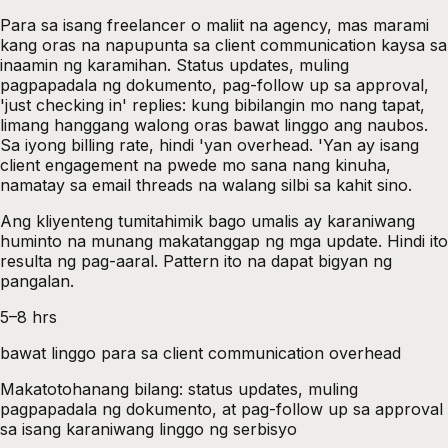
Para sa isang freelancer o maliit na agency, mas marami
kang oras na napupunta sa client communication kaysa sa
inaamin ng karamihan. Status updates, muling
pagpapadala ng dokumento, pag-follow up sa approval,
'just checking in' replies: kung bibilangin mo nang tapat,
limang hanggang walong oras bawat linggo ang naubos.
Sa iyong billing rate, hindi 'yan overhead. 'Yan ay isang
client engagement na pwede mo sana nang kinuha,
namatay sa email threads na walang silbi sa kahit sino.
Ang kliyenteng tumitahimik bago umalis ay karaniwang
huminto na munang makatanggap ng mga update. Hindi ito
resulta ng pag-aaral. Pattern ito na dapat bigyan ng
pangalan.
5–8 hrs
bawat linggo para sa client communication overhead
Makatotohanang bilang: status updates, muling
pagpapadala ng dokumento, at pag-follow up sa approval
sa isang karaniwang linggo ng serbisyo