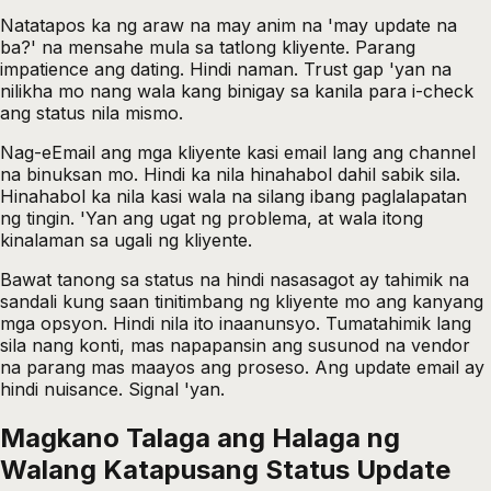
Natatapos ka ng araw na may anim na 'may update na
ba?' na mensahe mula sa tatlong kliyente. Parang
impatience ang dating. Hindi naman. Trust gap 'yan na
nilikha mo nang wala kang binigay sa kanila para i-check
ang status nila mismo.
Nag-eEmail ang mga kliyente kasi email lang ang channel
na binuksan mo. Hindi ka nila hinahabol dahil sabik sila.
Hinahabol ka nila kasi wala na silang ibang paglalapatan
ng tingin. 'Yan ang ugat ng problema, at wala itong
kinalaman sa ugali ng kliyente.
Bawat tanong sa status na hindi nasasagot ay tahimik na
sandali kung saan tinitimbang ng kliyente mo ang kanyang
mga opsyon. Hindi nila ito inaanunsyo. Tumatahimik lang
sila nang konti, mas napapansin ang susunod na vendor
na parang mas maayos ang proseso. Ang update email ay
hindi nuisance. Signal 'yan.
Magkano Talaga ang Halaga ng
Walang Katapusang Status Update