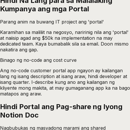
Hindi Na Lang para sa Malalaking
Kumpanya ang mga Portal
Parang anim na buwang IT project ang 'portal'
Karamihan sa maliliit na negosyo, naririnig nila ang 'portal'
at naiisip agad ang $50k na implementation na may
dedicated team. Kaya bumabalik sila sa email. Doon mismo
nakatira ang gap.
Binago ng no-code ang cost curve
Ang no-code customer portal app ngayon ay kailangan
lang ng isang description at isang araw, hindi developer at
isang quarter. I-describe kung ano ang kailangan ng
kliyente mong makita, at may gumaganang app ka na bago
matapos ang araw.
Hindi Portal ang Pag-share ng Iyong
Notion Doc
Nagbubukas ng masyadong marami ang shared