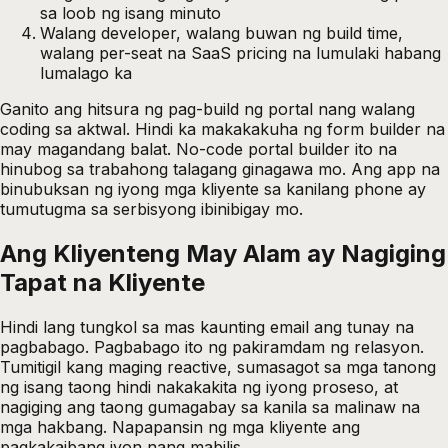
sa loob ng isang minuto
Walang developer, walang buwan ng build time,
walang per-seat na SaaS pricing na lumulaki habang
lumalago ka
Ganito ang hitsura ng pag-build ng portal nang walang
coding sa aktwal. Hindi ka makakakuha ng form builder na
may magandang balat. No-code portal builder ito na
hinubog sa trabahong talagang ginagawa mo. Ang app na
binubuksan ng iyong mga kliyente sa kanilang phone ay
tumutugma sa serbisyong ibinibigay mo.
Ang Kliyenteng May Alam ay Nagiging
Tapat na Kliyente
Hindi lang tungkol sa mas kaunting email ang tunay na
pagbabago. Pagbabago ito ng pakiramdam ng relasyon.
Tumitigil kang maging reactive, sumasagot sa mga tanong
ng isang taong hindi nakakakita ng iyong proseso, at
nagiging ang taong gumagabay sa kanila sa malinaw na
mga hakbang. Napapansin ng mga kliyente ang
pagkakaibang iyon nang mabilis.