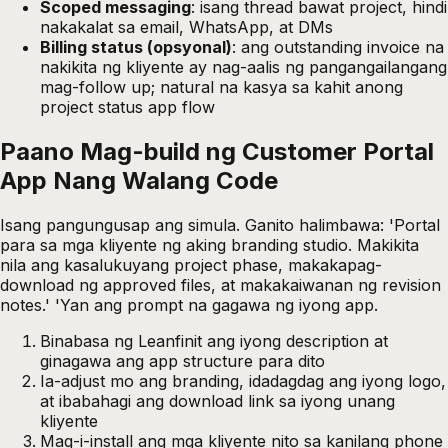
Scoped messaging
: isang thread bawat project, hindi
nakakalat sa email, WhatsApp, at DMs
Billing status (opsyonal)
: ang outstanding invoice na
nakikita ng kliyente ay nag-aalis ng pangangailangang
mag-follow up; natural na kasya sa kahit anong
project status app flow
Paano Mag-build ng Customer Portal
App Nang Walang Code
Isang pangungusap ang simula. Ganito halimbawa: 'Portal
para sa mga kliyente ng aking branding studio. Makikita
nila ang kasalukuyang project phase, makakapag-
download ng approved files, at makakaiwanan ng revision
notes.' 'Yan ang prompt na gagawa ng iyong app.
Binabasa ng Leanfinit ang iyong description at
ginagawa ang app structure para dito
Ia-adjust mo ang branding, idadagdag ang iyong logo,
at ibabahagi ang download link sa iyong unang
kliyente
Mag-i-install ang mga kliyente nito sa kanilang phone