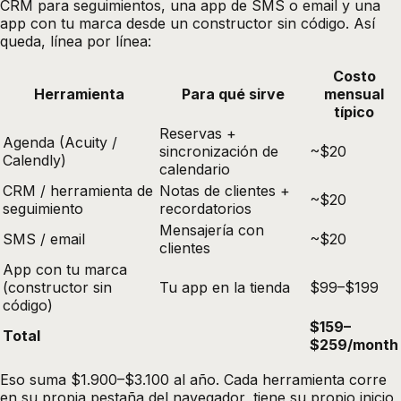
CRM para seguimientos, una app de SMS o email y una
app con tu marca desde un constructor sin código. Así
queda, línea por línea:
Costo
Herramienta
Para qué sirve
mensual
típico
Reservas +
Agenda (Acuity /
sincronización de
~$20
Calendly)
calendario
CRM / herramienta de
Notas de clientes +
~$20
seguimiento
recordatorios
Mensajería con
SMS / email
~$20
clientes
App con tu marca
(constructor sin
Tu app en la tienda
$99–$199
código)
$159–
Total
$259/month
Eso suma $1.900–$3.100 al año. Cada herramienta corre
en su propia pestaña del navegador, tiene su propio inicio