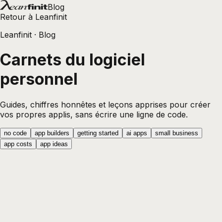
Blog
Retour à Leanfinit
Leanfinit
· Blog
Carnets du logiciel
personnel
Guides, chiffres honnêtes et leçons apprises pour créer
vos propres applis, sans écrire une ligne de code.
no code
app builders
getting started
ai apps
small business
app costs
app ideas
app builders
Créer une app gratuitement avec l'IA :
ce que vous obtenez avant de payer