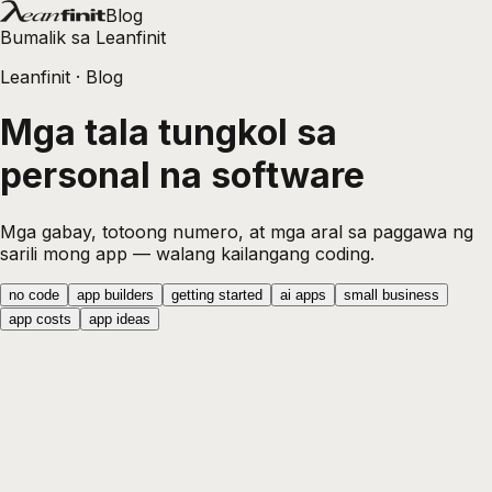
Blog
Bumalik sa Leanfinit
Leanfinit
· Blog
Mga tala tungkol sa
personal na software
Mga gabay, totoong numero, at mga aral sa paggawa ng
sarili mong app — walang kailangang coding.
no code
app builders
getting started
ai apps
small business
app costs
app ideas
app builders
Gumawa ng App nang Libre Gamit ang
AI: Ano ang Makukuha Mo Bago
Magbayad