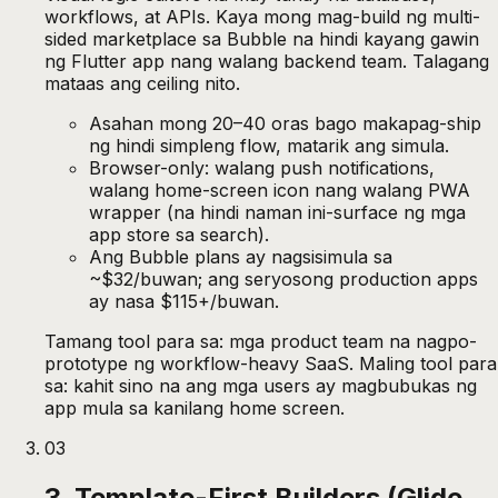
workflows, at APIs. Kaya mong mag-build ng multi-
sided marketplace sa Bubble na hindi kayang gawin
ng Flutter app nang walang backend team. Talagang
mataas ang ceiling nito.
Asahan mong 20–40 oras bago makapag-ship
ng hindi simpleng flow, matarik ang simula.
Browser-only: walang push notifications,
walang home-screen icon nang walang PWA
wrapper (na hindi naman ini-surface ng mga
app store sa search).
Ang Bubble plans ay nagsisimula sa
~$32/buwan; ang seryosong production apps
ay nasa $115+/buwan.
Tamang tool para sa: mga product team na nagpo-
prototype ng workflow-heavy SaaS. Maling tool para
sa: kahit sino na ang mga users ay magbubukas ng
app mula sa kanilang home screen.
03
3. Template-First Builders (Glide,