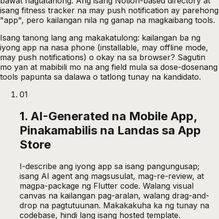
bawat nagtatanong. Ang isang Notion-based directory at
isang fitness tracker na may push notification ay parehong
"app", pero kailangan nila ng ganap na magkaibang tools.
Isang tanong lang ang makakatulong: kailangan ba ng
iyong app na nasa phone (installable, may offline mode,
may push notifications) o okay na sa browser? Sagutin
mo yan at mabibili mo na ang field mula sa dose-dosenang
tools papunta sa dalawa o tatlong tunay na kandidato.
01
1. AI-Generated na Mobile App,
Pinakamabilis na Landas sa App
Store
I-describe ang iyong app sa isang pangungusap;
isang AI agent ang magsusulat, mag-re-review, at
magpa-package ng Flutter code. Walang visual
canvas na kailangan pag-aralan, walang drag-and-
drop na pagtutuunan. Makakakuha ka ng tunay na
codebase, hindi lang isang hosted template.