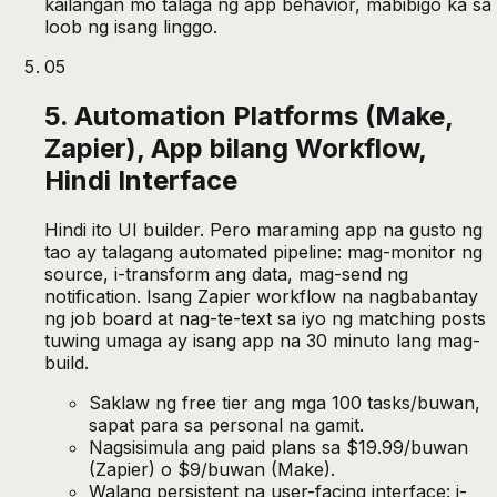
kailangan mo talaga ng app behavior, mabibigo ka sa
loob ng isang linggo.
05
5. Automation Platforms (Make,
Zapier), App bilang Workflow,
Hindi Interface
Hindi ito UI builder. Pero maraming app na gusto ng
tao ay talagang automated pipeline: mag-monitor ng
source, i-transform ang data, mag-send ng
notification. Isang Zapier workflow na nagbabantay
ng job board at nag-te-text sa iyo ng matching posts
tuwing umaga ay isang app na 30 minuto lang mag-
build.
Saklaw ng free tier ang mga 100 tasks/buwan,
sapat para sa personal na gamit.
Nagsisimula ang paid plans sa $19.99/buwan
(Zapier) o $9/buwan (Make).
Walang persistent na user-facing interface: i-