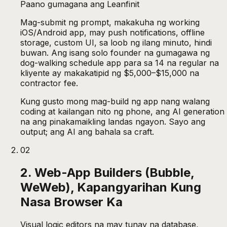
Paano gumagana ang Leanfinit
Mag-submit ng prompt, makakuha ng working
iOS/Android app, may push notifications, offline
storage, custom UI, sa loob ng ilang minuto, hindi
buwan. Ang isang solo founder na gumagawa ng
dog-walking schedule app para sa 14 na regular na
kliyente ay makakatipid ng $5,000–$15,000 na
contractor fee.
Kung gusto mong mag-build ng app nang walang
coding at kailangan nito ng phone, ang AI generation
na ang pinakamaikling landas ngayon. Sayo ang
output; ang AI ang bahala sa craft.
02
2. Web-App Builders (Bubble,
WeWeb), Kapangyarihan Kung
Nasa Browser Ka
Visual logic editors na may tunay na database,