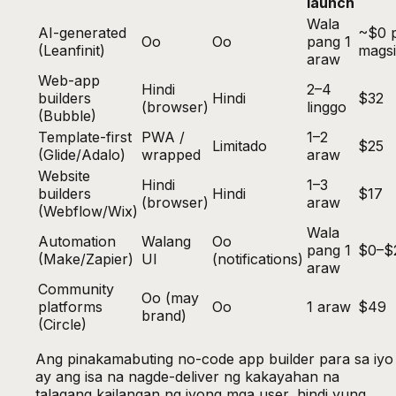
launch
Wala
AI-generated
~$0 
Oo
Oo
pang 1
(Leanfinit)
mags
araw
Web-app
Hindi
2–4
builders
Hindi
$32
(browser)
linggo
(Bubble)
Template-first
PWA /
1–2
Limitado
$25
(Glide/Adalo)
wrapped
araw
Website
Hindi
1–3
builders
Hindi
$17
(browser)
araw
(Webflow/Wix)
Wala
Automation
Walang
Oo
pang 1
$0–$
(Make/Zapier)
UI
(notifications)
araw
Community
Oo (may
platforms
Oo
1 araw
$49
brand)
(Circle)
Ang pinakamabuting no-code app builder para sa iyo
ay ang isa na nagde-deliver ng kakayahan na
talagang kailangan ng iyong mga user, hindi yung