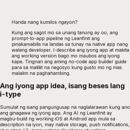
Handa nang kumilos ngayon?
Kung ang sagot mo sa unang tanong ay oo, ang
prompt-to-app pipeline ng Leanfinit ang
pinakamabilis na landas sa tunay na native app nang
walang developer. I-describe ang iyong app at makita
ang working version bago mo maubos ang iyong
kape. Tingnan ang aming
no-code app builder guide
para sa maliliit na negosyo
kung gusto mo ng mas
malalim na paghahambing.
Ang iyong app idea, isang beses lang
i-type
Sumulat ng isang pangungusap na naglalarawan kung ano
ang ginagawa ng iyong app. Ang AI ng Leanfinit ay
magbu-build ng working iOS at Android app mula sa
description na iyon, may native storage, push notifications,