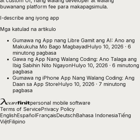
at custom UI, nang walang developer at walang
buwanang platform fee para makapagsimula.
I-describe ang iyong app
Mga katulad na artikulo
Gumawa ng App nang Libre Gamit ang AI: Ano ang
Makukuha Mo Bago Magbayad
Hulyo 10, 2026
·
6
minutong pagbasa
Gawa ng App Nang Walang Coding: Ano Talaga ang
Ibig Sabihin Nito Ngayon
Hulyo 10, 2026
·
6
minutong
pagbasa
Gumawa ng iPhone App Nang Walang Coding: Ang
Daan sa App Store
Hulyo 10, 2026
·
7
minutong
pagbasa
personal mobile software
Terms of Service
Privacy Policy
English
Español
Français
Deutsch
Bahasa Indonesia
Tiếng
Việt
Filipino