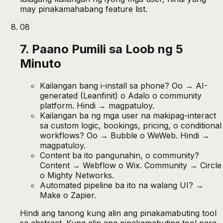
may pinakamahabang feature list.
08
7. Paano Pumili sa Loob ng 5
Minuto
Kailangan bang i-install sa phone? Oo → AI-
generated (Leanfinit) o Adalo o community
platform. Hindi → magpatuloy.
Kailangan ba ng mga user na makipag-interact
sa custom logic, bookings, pricing, o conditional
workflows? Oo → Bubble o WeWeb. Hindi →
magpatuloy.
Content ba ito pangunahin, o community?
Content → Webflow o Wix. Community → Circle
o Mighty Networks.
Automated pipeline ba ito na walang UI? →
Make o Zapier.
Hindi ang tanong kung alin ang pinakamabuting tool
sa abstract. Kung alin ang pinakamabuting tool para