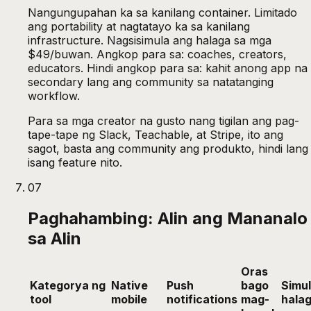
Nangungupahan ka sa kanilang container. Limitado
ang portability at nagtatayo ka sa kanilang
infrastructure. Nagsisimula ang halaga sa mga
$49/buwan. Angkop para sa: coaches, creators,
educators. Hindi angkop para sa: kahit anong app na
secondary lang ang community sa natatanging
workflow.
Para sa mga creator na gusto nang tigilan ang pag-
tape-tape ng Slack, Teachable, at Stripe, ito ang
sagot, basta ang community ang produkto, hindi lang
isang feature nito.
07
Paghahambing: Alin ang Mananalo
sa Alin
Oras
Kategorya ng
Native
Push
bago
Simul
tool
mobile
notifications
mag-
hala