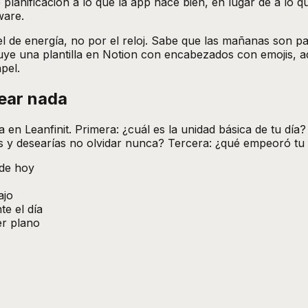
planificación a lo que la app hace bien, en lugar de a lo q
ware.
el de energía, no por el reloj. Sabe que las mañanas son p
ye una plantilla en Notion con encabezados con emojis, ad
pel.
rear nada
 en Leanfinit. Primera: ¿cuál es la unidad básica de tu dí
y desearías no olvidar nunca? Tercera: ¿qué empeoró tu úl
 de hoy
ajo
te el día
er plano