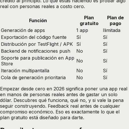
crédito al principio. Lo que estás haciendo es probar algo
real con personas reales a costo cero.
Plan
Plan de
Función
gratuito
pago
Generación de apps
1 app
Ilimitada
Exportación del código fuente
Sí
Sí
Distribución por TestFlight / APK
Sí
Sí
Backend de notificaciones push
No
Sí
Soporte para publicación en App
No
Sí
Store
Iteración multipantalla
No
Sí
Cola de generación prioritaria
No
Sí
Empezar desde cero en 2026 significa poner una app real
en manos de personas reales antes de gastar un solo
dólar. Descubres qué funciona, qué no, y si vale la pena
seguir construyendo. Feedback real antes de cualquier
compromiso económico. Eso es exactamente lo que el
plan gratuito está diseñado para darte.