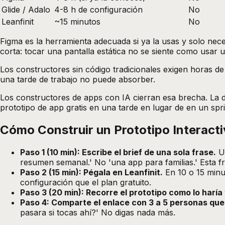
Glide / Adalo
4-8 h de configuración
No
Leanfinit
~15 minutos
No
Figma es la herramienta adecuada si ya la usas y solo nec
corta: tocar una pantalla estática no se siente como usar 
Los constructores sin código tradicionales exigen horas de
una tarde de trabajo no puede absorber.
Los constructores de apps con IA cierran esa brecha. La des
prototipo de app gratis en una tarde en lugar de en un sprin
Cómo Construir un Prototipo Interacti
Paso 1 (10 min): Escribe el brief de una sola frase.
Un
resumen semanal.' No 'una app para familias.' Esta fra
Paso 2 (15 min): Pégala en
Leanfinit
.
En 10 o 15 minut
configuración que el plan gratuito.
Paso 3 (20 min): Recorre el prototipo como lo haría 
Paso 4: Comparte el enlace con 3 a 5 personas que 
pasara si tocas ahí?' No digas nada más.