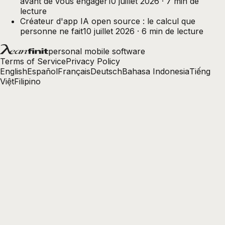
avant de vous engager
10 juillet 2026
·
7
min de
lecture
Créateur d'app IA open source : le calcul que
personne ne fait
10 juillet 2026
·
6
min de lecture
personal mobile software
Terms of Service
Privacy Policy
English
Español
Français
Deutsch
Bahasa Indonesia
Tiếng
Việt
Filipino