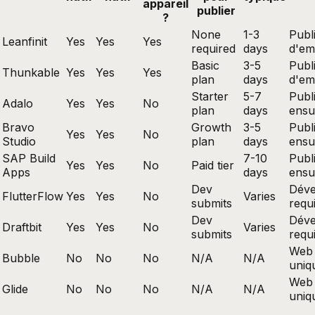
appareil
publier
?
None
1-3
Publ
Leanfinit
Yes
Yes
Yes
required
days
d'em
Basic
3-5
Publ
Thunkable
Yes
Yes
Yes
plan
days
d'em
Starter
5-7
Publ
Adalo
Yes
Yes
No
plan
days
ensu
Bravo
Growth
3-5
Publ
Yes
Yes
No
Studio
plan
days
ensu
SAP Build
7-10
Publ
Yes
Yes
No
Paid tier
Apps
days
ensu
Dev
Déve
FlutterFlow
Yes
Yes
No
Varies
submits
requ
Dev
Déve
Draftbit
Yes
Yes
No
Varies
submits
requ
Web
Bubble
No
No
No
N/A
N/A
uniq
Web
Glide
No
No
No
N/A
N/A
uniq