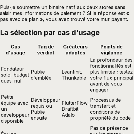
Puis-je soumettre un binaire natif aux deux stores sans
saisir mes informations de paiement ? Si la réponse est «
pas avec ce plan », vous avez trouvé votre mur payant.
La sélection par cas d'usage
Cas
Tag de
Créateurs
Points de
d'usage
verdict
adaptés
vigilance
La profondeur des
fonctionnalités est
Fondateur
Publie
Leanfinit,
plus limitée ; testez
solo, budget
d'emblée
Thunkable
votre flux principal
quasi nul
avant de vous
engager
Petite
Développeur
Processus de
équipe avec
FlutterFlow,
requis ou
transfert et
un
Draftbit,
Publie
conditions de
développeur
Adalo
ensuite
propriété du code
disponible
Pas de présence
Équipe
sur les stores ;