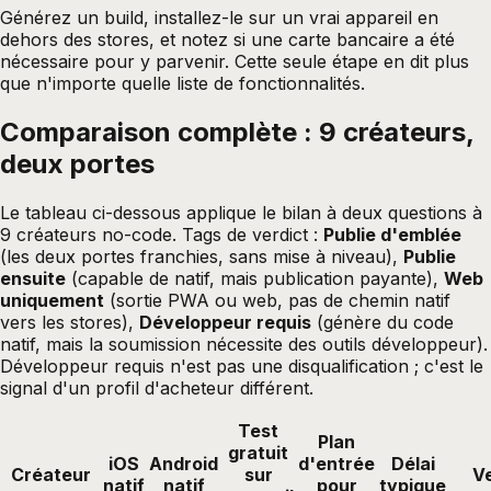
Générez un build, installez-le sur un vrai appareil en
dehors des stores, et notez si une carte bancaire a été
nécessaire pour y parvenir. Cette seule étape en dit plus
que n'importe quelle liste de fonctionnalités.
Comparaison complète : 9 créateurs,
deux portes
Le tableau ci-dessous applique le bilan à deux questions à
9 créateurs no-code. Tags de verdict :
Publie d'emblée
(les deux portes franchies, sans mise à niveau),
Publie
ensuite
(capable de natif, mais publication payante),
Web
uniquement
(sortie PWA ou web, pas de chemin natif
vers les stores),
Développeur requis
(génère du code
natif, mais la soumission nécessite des outils développeur).
Développeur requis n'est pas une disqualification ; c'est le
signal d'un profil d'acheteur différent.
Test
Plan
gratuit
iOS
Android
d'entrée
Délai
Créateur
sur
Ve
natif
natif
pour
typique