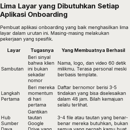
Lima Layar yang Dibutuhkan Setiap
Aplikasi Onboarding
Pembuat aplikasi onboarding yang baik menghasilkan lima
layar dalam urutan ini. Masing-masing melakukan
pekerjaan yang spesifik.
Layar
Tugasnya
Yang Membuatnya Berhasil
Beri sinyal
bahwa klien
Nama, logo, dan video 60 detik
Sambutan
ini bukan
milikmu. Terasa personal meski
sekadar
berbasis template.
nomor
Beri mereka
Daftar bernomor berisi 3-5
Langkah
momentum
tindakan yang bisa diselesaikan
Pertama
di hari
dalam 48 jam. Bilah kemajuan
pertama
selalu terlihat.
Gantikan
Hub
tautan
3-4 file atau tautan yang benar-
Sumber
Google
benar mereka butuhkan, bukan
Daya
Drive yang
semua yang pernah kamu buat.