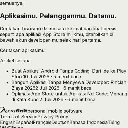
semuanya.
Aplikasimu. Pelangganmu.
Datamu.
Ceritakan bisnismu dalam satu kalimat dan lihat persis
seperti apa aplikasi App Store milikmu, diterbitkan di
bawah akun developer-mu sejak hari pertama.
Ceritakan aplikasimu
Artikel serupa
Buat Aplikasi Android Tanpa Coding: Dari Ide ke Play
Store
10 Juli 2026
·
5
menit baca
Bangun Aplikasi Tanpa Menyewa Developer: Rincian
Biaya 2026
2 Juli 2026
·
6
menit baca
Optimasi App Store untuk Aplikasi No-Code: Menang
di Kata Kunci
2 Juli 2026
·
6
menit baca
personal mobile software
Terms of Service
Privacy Policy
English
Español
Français
Deutsch
Bahasa Indonesia
Tiếng
Việt
Filipino