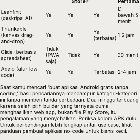
Store?
Pertama
Di
Leanfinit
Ya
Ya
Ya
bawah 5
(deskripsi AI)
menit
Thunkable
Ya
(kanvas drag-
Ya
Ya
1-2 jam
(terbatas)
and-drop)
Tidak
Glide (berbasis
(PWA
Tidak
Ya
30 menit
spreadsheet)
saja)
Adalo (alur low-
Ya
Ya
Terbatas
2-4 jam
code)
Saat kamu mencari 'buat aplikasi Android gratis tanpa
coding,' hasil pencariannya mencampur kategori-kategori
ini tanpa memberi tanda perbedaan. Dua minggu terbuang
karena salah pilih builder yang ternyata cuma
menghasilkan web app, bukan file Play Store, itu
pengalaman yang menyebalkan. Periksa kolom APK dulu.
Untuk perbandingan lebih lengkap antar use case, lihat
panduan pembuat aplikasi no-code untuk bisnis kecil
.