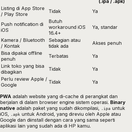
(.ipa / .apk)
Listing di App Store
Tidak
Ya
/ Play Store
Butuh
Push notification di
workaround iOS
Ya, standar
iOS
16.4+
Kamera / Bluetooth
Sebagian atau
Akses penuh
/ Kontak
tidak ada
Bisa dipakai offline
Terbatas
Ya
penuh
Link toko yang bisa
Tidak
Ya
dibagikan
Perlu review Apple /
Tidak
Ya
Google
PWA
adalah website yang di-cache di perangkat dan
berjalan di dalam browser engine sistem operasi.
Binary
native
adalah paket yang sudah dikompilasi,
untuk
.ipa
iOS,
untuk Android, yang direviu oleh Apple atau
.apk
Google dan diinstall dengan cara yang sama seperti
aplikasi lain yang sudah ada di HP kamu.