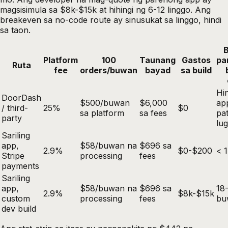
magsisimula sa $8k-$15k at hihingi ng 6-12 linggo. Ang
breakeven sa no-code route ay sinusukat sa linggo, hindi
sa taon.
Platform
100
Taunang
Gastos
pa
Ruta
fee
orders/buwan
bayad
sa build
Hin
DoorDash
$500/buwan
$6,000
app
/ third-
25%
$0
sa platform
sa fees
pa
party
lug
Sariling
app,
$58/buwan na
$696 sa
2.9%
$0-$200
< 
Stripe
processing
fees
payments
Sariling
app,
$58/buwan na
$696 sa
18
2.9%
$8k-$15k
custom
processing
fees
bu
dev build