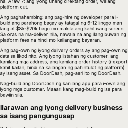
na. Araw 7: ang iyong unang direktang order, walang
platform cut.
Ang paghahambing: ang pag-hire ng developer para i-
build ang parehong bagay ay tatagal ng 6-12 linggo man
lang at $8k-$20k bago mo makita ang kahit isang screen.
Sa oras na ma-deliver nila, nawala na ang ilang buwan ng
platform fees na hindi mo kailangang bayaran.
Ang pag-own ng iyong delivery orders ay ang pag-own ng
data sa likod nito. Ang iyong listahan ng customer, ang
kanilang mga address, ang kanilang order history (i-export
kahit kailan, hindi na kailangan ng pahintulot ng platform)
ay isang asset. Sa DoorDash, pag-aari ito ng DoorDash.
Nag-build ang DoorDash ng kanilang app para i-own ang
iyong mga customer. Maaari kang mag-build ng isa para
bawiin sila.
Ilarawan ang iyong delivery business
sa isang
pangungusap