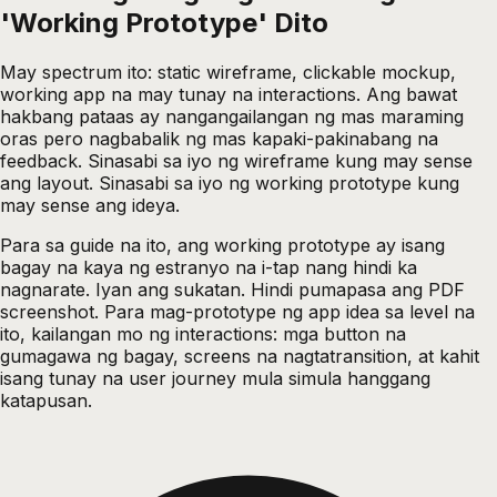
'Working Prototype' Dito
May spectrum ito: static wireframe, clickable mockup,
working app na may tunay na interactions. Ang bawat
hakbang pataas ay nangangailangan ng mas maraming
oras pero nagbabalik ng mas kapaki-pakinabang na
feedback. Sinasabi sa iyo ng wireframe kung may sense
ang layout. Sinasabi sa iyo ng working prototype kung
may sense ang ideya.
Para sa guide na ito, ang working prototype ay isang
bagay na kaya ng estranyo na i-tap nang hindi ka
nagnarate. Iyan ang sukatan. Hindi pumapasa ang PDF
screenshot. Para mag-prototype ng app idea sa level na
ito, kailangan mo ng interactions: mga button na
gumagawa ng bagay, screens na nagtatransition, at kahit
isang tunay na user journey mula simula hanggang
katapusan.