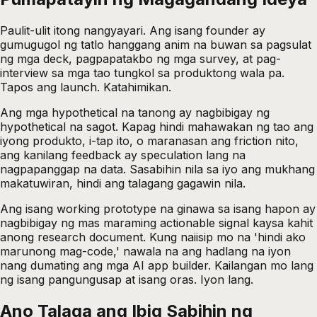
Paulit-ulit itong nangyayari. Ang isang founder ay
gumugugol ng tatlo hanggang anim na buwan sa pagsulat
ng mga deck, pagpapatakbo ng mga survey, at pag-
interview sa mga tao tungkol sa produktong wala pa.
Tapos ang launch. Katahimikan.
Ang mga hypothetical na tanong ay nagbibigay ng
hypothetical na sagot. Kapag hindi mahawakan ng tao ang
iyong produkto, i-tap ito, o maranasan ang friction nito,
ang kanilang feedback ay speculation lang na
nagpapanggap na data. Sasabihin nila sa iyo ang mukhang
makatuwiran, hindi ang talagang gagawin nila.
Ang isang working prototype na ginawa sa isang hapon ay
nagbibigay ng mas maraming actionable signal kaysa kahit
anong research document. Kung naiisip mo na 'hindi ako
marunong mag-code,' nawala na ang hadlang na iyon
nang dumating ang mga AI app builder. Kailangan mo lang
ng isang pangungusap at isang oras. Iyon lang.
Ano Talaga ang Ibig Sabihin ng