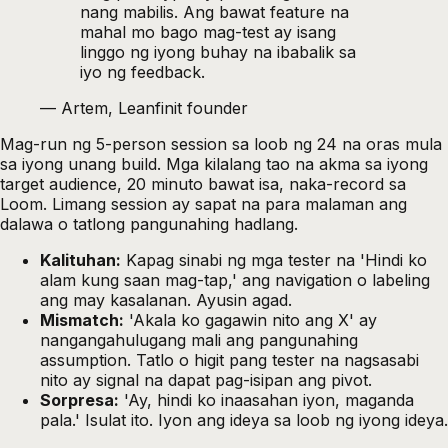
nang mabilis. Ang bawat feature na
mahal mo bago mag-test ay isang
linggo ng iyong buhay na ibabalik sa
iyo ng feedback.
—
Artem, Leanfinit founder
Mag-run ng 5-person session sa loob ng 24 na oras mula
sa iyong unang build. Mga kilalang tao na akma sa iyong
target audience, 20 minuto bawat isa, naka-record sa
Loom. Limang session ay sapat na para malaman ang
dalawa o tatlong pangunahing hadlang.
Kalituhan:
Kapag sinabi ng mga tester na 'Hindi ko
alam kung saan mag-tap,' ang navigation o labeling
ang may kasalanan. Ayusin agad.
Mismatch:
'Akala ko gagawin nito ang X' ay
nangangahulugang mali ang pangunahing
assumption. Tatlo o higit pang tester na nagsasabi
nito ay signal na dapat pag-isipan ang pivot.
Sorpresa:
'Ay, hindi ko inaasahan iyon, maganda
pala.' Isulat ito. Iyon ang ideya sa loob ng iyong ideya.