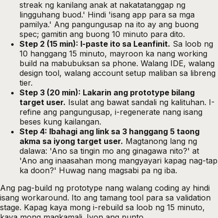
streak ng kanilang anak at nakatatanggap ng
lingguhang buod.' Hindi 'isang app para sa mga
pamilya.' Ang pangungusap na ito ay ang buong
spec; gamitin ang buong 10 minuto para dito.
Step 2 (15 min): I-paste ito sa
Leanfinit
.
Sa loob ng
10 hanggang 15 minuto, mayroon ka nang working
build na mabubuksan sa phone. Walang IDE, walang
design tool, walang account setup maliban sa libreng
tier.
Step 3 (20 min): Lakarin ang prototype bilang
target user.
Isulat ang bawat sandali ng kalituhan. I-
refine ang pangungusap, i-regenerate nang isang
beses kung kailangan.
Step 4: Ibahagi ang link sa 3 hanggang 5 taong
akma sa iyong target user.
Magtanong lang ng
dalawa: 'Ano sa tingin mo ang ginagawa nito?' at
'Ano ang inaasahan mong mangyayari kapag nag-tap
ka doon?' Huwag nang magsabi pa ng iba.
Ang pag-build ng prototype nang walang coding ay hindi
isang workaround. Ito ang tamang tool para sa validation
stage. Kapag kaya mong i-rebuild sa loob ng 15 minuto,
kaya mong magkamali. Iyon ang punto.