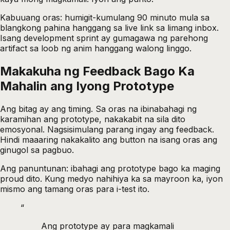
Kabuuang oras: humigit-kumulang 90 minuto mula sa
blangkong pahina hanggang sa live link sa limang inbox.
Isang development sprint ay gumagawa ng parehong
artifact sa loob ng anim hanggang walong linggo.
Makakuha ng Feedback Bago Ka
Mahalin ang Iyong Prototype
Ang bitag ay ang timing. Sa oras na ibinabahagi ng
karamihan ang prototype, nakakabit na sila dito
emosyonal. Nagsisimulang parang ingay ang feedback.
Hindi maaaring nakakalito ang button na isang oras ang
ginugol sa pagbuo.
Ang panuntunan: ibahagi ang prototype bago ka maging
proud dito. Kung medyo nahihiya ka sa mayroon ka, iyon
mismo ang tamang oras para i-test ito.
“
Ang prototype ay para magkamali