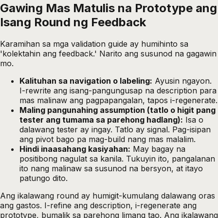
Gawing Mas Matulis na Prototype ang
Isang Round ng Feedback
Karamihan sa mga validation guide ay humihinto sa
'kolektahin ang feedback.' Narito ang susunod na gagawin
mo.
Kalituhan sa navigation o labeling:
Ayusin ngayon.
I-rewrite ang isang-pangungusap na description para
mas malinaw ang pagpapangalan, tapos i-regenerate.
Maling pangunahing assumption (tatlo o higit pang
tester ang tumama sa parehong hadlang):
Isa o
dalawang tester ay ingay. Tatlo ay signal. Pag-isipan
ang pivot bago pa mag-build nang mas malalim.
Hindi inaasahang kasiyahan:
May bagay na
positibong nagulat sa kanila. Tukuyin ito, pangalanan
ito nang malinaw sa susunod na bersyon, at itayo
patungo dito.
Ang ikalawang round ay humigit-kumulang dalawang oras
ang gastos. I-refine ang description, i-regenerate ang
prototype, bumalik sa parehong limang tao. Ang ikalawang