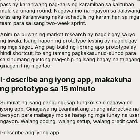
pass ay karaniwang nag-aalis ng karamihan sa kalituhan
mula sa unang round. Nagawa mo na ngayon sa dalawang
oras ang karaniwang naka-schedule ng karamihan sa mga
team para sa isang two-week sprint.
Anim na buwan ng market research ay nagbibigay sa iyo
ng tiwala. Isang hapon ng prototype testing ay nagbibigay
ng mga sagot. Ang pag-build ng libreng app prototype ay
hindi shortcut; ito ang tamang pagkakasunud-sunod para
sa sinumang gustong mag-ship ng isang bagay na talagang
ginagamit ng mga tao.
I-describe ang iyong app, makakuha
ng prototype sa 15
minuto
Sumulat ng isang pangungusap tungkol sa ginagawa ng
iyong app. Ginagawa ng Leanfinit ang unang interactive na
bersyon para mailagay mo sa harap ng mga tunay na user
ngayon. Walang coding, walang setup, walang credit card.
I-describe ang iyong app