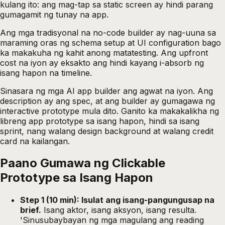
kulang ito: ang mag-tap sa static screen ay hindi parang
gumagamit ng tunay na app.
Ang mga tradisyonal na no-code builder ay nag-uuna sa
maraming oras ng schema setup at UI configuration bago
ka makakuha ng kahit anong matatesting. Ang upfront
cost na iyon ay eksakto ang hindi kayang i-absorb ng
isang hapon na timeline.
Sinasara ng mga AI app builder ang agwat na iyon. Ang
description ay ang spec, at ang builder ay gumagawa ng
interactive prototype mula dito. Ganito ka makakalikha ng
libreng app prototype sa isang hapon, hindi sa isang
sprint, nang walang design background at walang credit
card na kailangan.
Paano Gumawa ng Clickable
Prototype sa Isang Hapon
Step 1 (10 min): Isulat ang isang-pangungusap na
brief.
Isang aktor, isang aksyon, isang resulta.
'Sinusubaybayan ng mga magulang ang reading