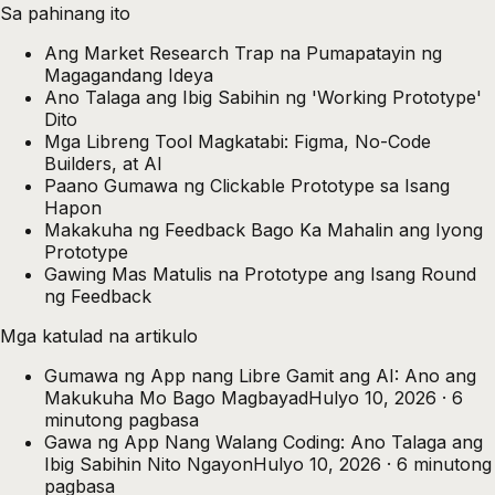
Sa pahinang ito
Ang Market Research Trap na Pumapatayin ng
Magagandang Ideya
Ano Talaga ang Ibig Sabihin ng 'Working Prototype'
Dito
Mga Libreng Tool Magkatabi: Figma, No-Code
Builders, at AI
Paano Gumawa ng Clickable Prototype sa Isang
Hapon
Makakuha ng Feedback Bago Ka Mahalin ang Iyong
Prototype
Gawing Mas Matulis na Prototype ang Isang Round
ng Feedback
Mga katulad na artikulo
Gumawa ng App nang Libre Gamit ang AI: Ano ang
Makukuha Mo Bago Magbayad
Hulyo 10, 2026
·
6
minutong pagbasa
Gawa ng App Nang Walang Coding: Ano Talaga ang
Ibig Sabihin Nito Ngayon
Hulyo 10, 2026
·
6
minutong
pagbasa