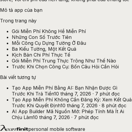
Mô tả app của bạn
Trong trang này
Gói Miễn Phí Không Hề Miễn Phí
Những Con Số Trước Tiên
Mỗi Công Cụ Dựng Tường Ở Đâu
Ba Kiểu Tường, Một Kết Quả
Kịch Bản Chi Phí Thực Tế
Gói Miễn Phí Trung Thực Trông Như Thế Nào
Trước Khi Chọn Công Cụ: Bốn Câu Hỏi Cần Hỏi
Bài viết tương tự
Tạo App Miễn Phí Bằng AI: Bạn Nhận Được Gì
Trước Khi Trả Tiền
10 tháng 7, 2026
·
7
phút đọc
Tạo App Miễn Phí Không Cần Đăng Ký: Xem Kết Quả
Trước Khi Quyết Định
10 tháng 7, 2026
·
8
phút đọc
AI App Builder Mã Nguồn Mở: Phép Tính Mà Ít Ai
Chịu Làm
10 tháng 7, 2026
·
7
phút đọc
personal mobile software