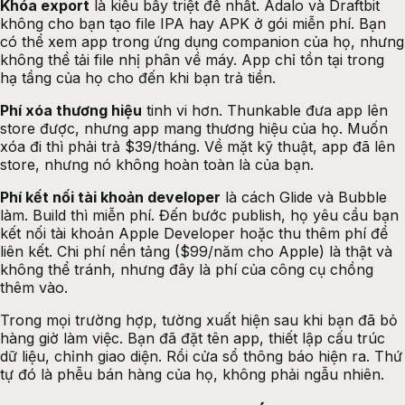
Khóa export
là kiểu bẫy triệt để nhất. Adalo và Draftbit
không cho bạn tạo file IPA hay APK ở gói miễn phí. Bạn
có thể xem app trong ứng dụng companion của họ, nhưng
không thể tải file nhị phân về máy. App chỉ tồn tại trong
hạ tầng của họ cho đến khi bạn trả tiền.
Phí xóa thương hiệu
tinh vi hơn. Thunkable đưa app lên
store được, nhưng app mang thương hiệu của họ. Muốn
xóa đi thì phải trả $39/tháng. Về mặt kỹ thuật, app đã lên
store, nhưng nó không hoàn toàn là của bạn.
Phí kết nối tài khoản developer
là cách Glide và Bubble
làm. Build thì miễn phí. Đến bước publish, họ yêu cầu bạn
kết nối tài khoản Apple Developer hoặc thu thêm phí để
liên kết. Chi phí nền tảng ($99/năm cho Apple) là thật và
không thể tránh, nhưng đây là phí của công cụ chồng
thêm vào.
Trong mọi trường hợp, tường xuất hiện sau khi bạn đã bỏ
hàng giờ làm việc. Bạn đã đặt tên app, thiết lập cấu trúc
dữ liệu, chỉnh giao diện. Rồi cửa sổ thông báo hiện ra. Thứ
tự đó là phễu bán hàng của họ, không phải ngẫu nhiên.