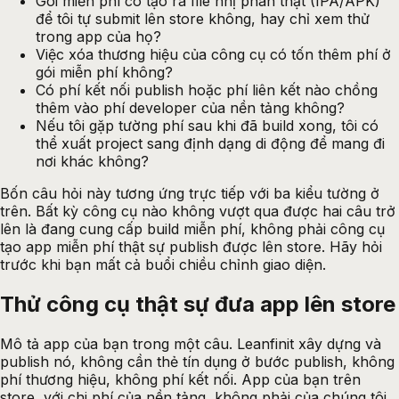
Gói miễn phí có tạo ra file nhị phân thật (IPA/APK)
để tôi tự submit lên store không, hay chỉ xem thử
trong app của họ?
Việc xóa thương hiệu của công cụ có tốn thêm phí ở
gói miễn phí không?
Có phí kết nối publish hoặc phí liên kết nào chồng
thêm vào phí developer của nền tảng không?
Nếu tôi gặp tường phí sau khi đã build xong, tôi có
thể xuất project sang định dạng di động để mang đi
nơi khác không?
Bốn câu hỏi này tương ứng trực tiếp với ba kiểu tường ở
trên. Bất kỳ công cụ nào không vượt qua được hai câu trở
lên là đang cung cấp build miễn phí, không phải
công cụ
tạo app miễn phí thật sự publish được
lên store. Hãy hỏi
trước khi bạn mất cả buổi chiều chỉnh giao diện.
Thử công cụ thật sự đưa app lên
store
Mô tả app của bạn trong một câu. Leanfinit xây dựng và
publish nó, không cần thẻ tín dụng ở bước publish, không
phí thương hiệu, không phí kết nối. App của bạn trên
store, với chi phí của nền tảng, không phải của chúng tôi.