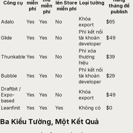
Công cụ
miễn
lên Store
Loại tường
miễn
tháng để
phí
miễn phí
phí
publish
Khóa
Adalo
Yes
Yes
No
$65
export
Phí kết nối
Glide
Yes
Yes
No
tài khoản
$49
developer
Phí xóa
Thunkable
Yes
Yes
No
thương
$39
hiệu
Phí kết nối
Bubble
Yes
Yes
No
tài khoản
$29
developer
Draftbit /
Khóa
Expo-
Yes
Yes
No
$49
export
based
Leanfinit
Yes
Yes
Yes
Không có
$0
Ba Kiểu Tường, Một Kết Quả