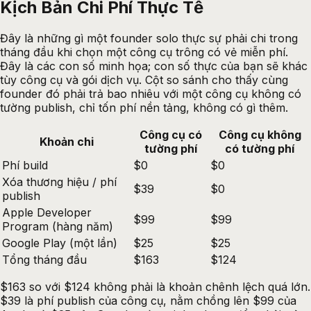
Kịch Bản Chi Phí Thực Tế
Đây là những gì một founder solo thực sự phải chi trong
tháng đầu khi chọn một công cụ trông có vẻ miễn phí.
Đây là các con số minh họa; con số thực của bạn sẽ khác
tùy công cụ và gói dịch vụ. Cột so sánh cho thấy cùng
founder đó phải trả bao nhiêu với một công cụ không có
tường publish, chỉ tốn phí nền tảng, không có gì thêm.
Công cụ có
Công cụ không
Khoản chi
tường phí
có tường phí
Phí build
$0
$0
Xóa thương hiệu / phí
$39
$0
publish
Apple Developer
$99
$99
Program (hàng năm)
Google Play (một lần)
$25
$25
Tổng tháng đầu
$163
$124
$163 so với $124 không phải là khoản chênh lệch quá lớn.
$39 là phí publish của công cụ, nằm chồng lên $99 của