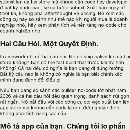
submit lên cả hai store mà không cần code hay developer
ở bất kỳ bước nào, kể cả bước submit. Xuất bản ngay từ
thiết kế, không phải afterthought về pricing. Để xem các
công cụ này so sánh như thế nào khi người mua là doanh
nghiệp nhỏ, hãy xem phân tích về
nền tảng no-code cho
doanh nghiệp nhỏ
.
Hai Câu Hỏi. Một Quyết Định.
Framework chỉ có hai câu hỏi. Nó có ship native lên cả hai
store không? Bạn có thể test build thật trước khi trả tiền
không? Cả hai đều có nghĩa là bạn đang đi đúng hướng.
Bất kỳ câu nào là không có nghĩa là bạn biết chính xác
mình đang đánh đổi điều gì.
Nếu bạn đang so sánh các builder no-code tốt nhất năm
2026 và cả hai câu hỏi đều quan trọng, danh sách rút gọn
rất ngắn. Nó bắt đầu với các công cụ coi việc xuất bản lên
app store mà không cần code là con đường mặc định,
không phải tính năng cao cấp.
Mô tả app của bạn. Chúng tôi lo phần