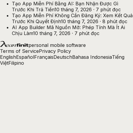
Tạo App Miễn Phí Bằng AI: Bạn Nhận Được Gì
Trước Khi Trả Tiền
10 tháng 7, 2026
·
7
phút đọc
Tạo App Miễn Phí Không Cần Đăng Ký: Xem Kết Quả
Trước Khi Quyết Định
10 tháng 7, 2026
·
8
phút đọc
AI App Builder Mã Nguồn Mở: Phép Tính Mà Ít Ai
Chịu Làm
10 tháng 7, 2026
·
7
phút đọc
personal mobile software
Terms of Service
Privacy Policy
English
Español
Français
Deutsch
Bahasa Indonesia
Tiếng
Việt
Filipino