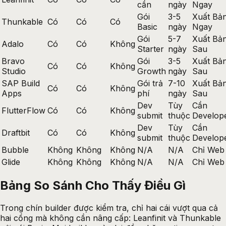
cần
ngày
Ngay
Gói
3-5
Xuất Bả
Thunkable
Có
Có
Có
Basic
ngày
Ngay
Gói
5-7
Xuất Bả
Adalo
Có
Có
Không
Starter
ngày
Sau
Bravo
Gói
3-5
Xuất Bả
Có
Có
Không
Studio
Growth
ngày
Sau
SAP Build
Gói trả
7-10
Xuất Bả
Có
Có
Không
Apps
phí
ngày
Sau
Dev
Tùy
Cần
FlutterFlow
Có
Có
Không
submit
thuộc
Develop
Dev
Tùy
Cần
Draftbit
Có
Có
Không
submit
thuộc
Develop
Bubble
Không
Không
Không
N/A
N/A
Chỉ Web
Glide
Không
Không
Không
N/A
N/A
Chỉ Web
Bảng So Sánh Cho Thấy Điều Gì
Trong chín builder được kiểm tra, chỉ hai cái vượt qua cả
hai cổng mà không cần nâng cấp: Leanfinit và Thunkable