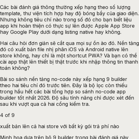
Các bài đánh giá thông thường xếp hạng theo số lượng
template, thư viện tích hợp hay độ bóng bẩy của giao diện.
Nhưng không tiêu chí nào trong số đó cho bạn biết liệu
app khi hoàn thiện có thực sự lên được Apple App Store
hay Google Play dưới dạng listing native hay không.
Hai câu hỏi đơn giản sẽ cắt qua mọi sự ồn ào đó. Nền tảng
đó có xuất bản file nhị phân iOS và Android native lên
store không, hay chỉ là một shortcut PWA? Và bạn có thể
cài app thật lên thiết bị thật trước khi nhập thông tin thanh
toán không?
Bài so sánh nền tảng no-code này xếp hạng 9 builder
theo hai tiêu chí đó trước tiên. Đây là bộ lọc còn thiếu
trong hầu hết các bài tổng hợp so sánh no-code app
builder tốt nhất 2026. Độ sâu tính năng chỉ được xét đến
sau khi vượt qua cả hai cổng kiểm tra.
4 of 9
xuất bản lên cả hai store với bất kỳ gói trả phí nào
Minh họa dựa trên bộ 9 builder trong bài đánh giá này