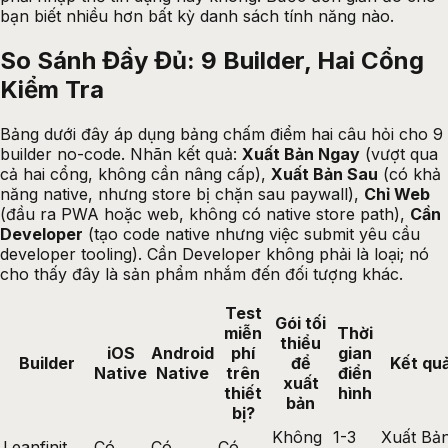
bạn biết nhiều hơn bất kỳ danh sách tính năng nào.
So Sánh Đầy Đủ: 9 Builder, Hai Cổng
Kiểm Tra
Bảng dưới đây áp dụng bảng chấm điểm hai câu hỏi cho 9
builder no-code. Nhãn kết quả:
Xuất Bản Ngay
(vượt qua
cả hai cổng, không cần nâng cấp),
Xuất Bản Sau
(có khả
năng native, nhưng store bị chặn sau paywall),
Chỉ Web
(đầu ra PWA hoặc web, không có native store path),
Cần
Developer
(tạo code native nhưng việc submit yêu cầu
developer tooling). Cần Developer không phải là loại; nó
cho thấy đây là sản phẩm nhắm đến đối tượng khác.
Test
Gói tối
miễn
Thời
thiểu
iOS
Android
phí
gian
Builder
để
Kết qu
Native
Native
trên
điển
xuất
thiết
hình
bản
bị?
Không
1-3
Xuất Bả
Leanfinit
Có
Có
Có