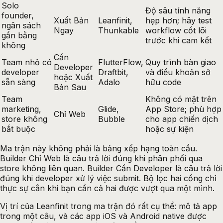
Solo
Độ sâu tính năng
founder,
Xuất Bản
Leanfinit,
hẹp hơn; hãy test
ngân sách
Ngay
Thunkable
workflow cốt lõi
gần bằng
trước khi cam kết
không
Cần
Team nhỏ có
FlutterFlow,
Quy trình bàn giao
Developer
developer
Draftbit,
và điều khoản sở
hoặc Xuất
sẵn sàng
Adalo
hữu code
Bản Sau
Team
Không có mặt trên
marketing,
Glide,
App Store; phù hợp
Chỉ Web
store không
Bubble
cho app chiến dịch
bắt buộc
hoặc sự kiện
Ma trận này không phải là bảng xếp hạng toàn cầu.
Builder Chỉ Web là câu trả lời đúng khi phân phối qua
store không liên quan. Builder Cần Developer là câu trả lời
đúng khi developer xử lý việc submit. Bộ lọc hai cổng chỉ
thực sự cắn khi bạn cần cả hai được vượt qua một mình.
Vị trí của Leanfinit trong ma trận đó rất cụ thể: mô tả app
trong một câu, và các app iOS và Android native được