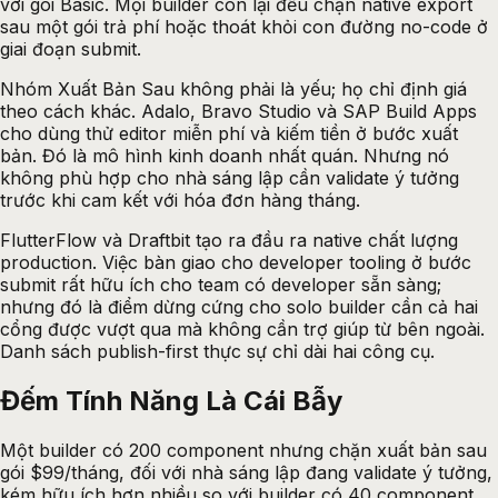
với gói Basic. Mọi builder còn lại đều chặn native export
sau một gói trả phí hoặc thoát khỏi con đường no-code ở
giai đoạn submit.
Nhóm Xuất Bản Sau không phải là yếu; họ chỉ định giá
theo cách khác. Adalo, Bravo Studio và SAP Build Apps
cho dùng thử editor miễn phí và kiếm tiền ở bước xuất
bản. Đó là mô hình kinh doanh nhất quán. Nhưng nó
không phù hợp cho nhà sáng lập cần validate ý tưởng
trước khi cam kết với hóa đơn hàng tháng.
FlutterFlow và Draftbit tạo ra đầu ra native chất lượng
production. Việc bàn giao cho developer tooling ở bước
submit rất hữu ích cho team có developer sẵn sàng;
nhưng đó là điểm dừng cứng cho solo builder cần cả hai
cổng được vượt qua mà không cần trợ giúp từ bên ngoài.
Danh sách publish-first thực sự chỉ dài hai công cụ.
Đếm Tính Năng Là Cái Bẫy
Một builder có 200 component nhưng chặn xuất bản sau
gói $99/tháng, đối với nhà sáng lập đang validate ý tưởng,
kém hữu ích hơn nhiều so với builder có 40 component