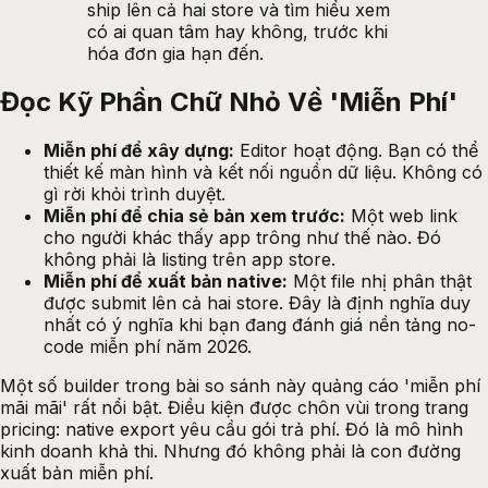
ship lên cả hai store và tìm hiểu xem
có ai quan tâm hay không, trước khi
hóa đơn gia hạn đến.
Đọc Kỹ Phần Chữ Nhỏ Về 'Miễn Phí'
Miễn phí để xây dựng:
Editor hoạt động. Bạn có thể
thiết kế màn hình và kết nối nguồn dữ liệu. Không có
gì rời khỏi trình duyệt.
Miễn phí để chia sẻ bản xem trước:
Một web link
cho người khác thấy app trông như thế nào. Đó
không phải là listing trên app store.
Miễn phí để xuất bản native:
Một file nhị phân thật
được submit lên cả hai store. Đây là định nghĩa duy
nhất có ý nghĩa khi bạn đang đánh giá nền tảng no-
code miễn phí năm 2026.
Một số builder trong bài so sánh này quảng cáo 'miễn phí
mãi mãi' rất nổi bật. Điều kiện được chôn vùi trong trang
pricing: native export yêu cầu gói trả phí. Đó là mô hình
kinh doanh khả thi. Nhưng đó không phải là con đường
xuất bản miễn phí.