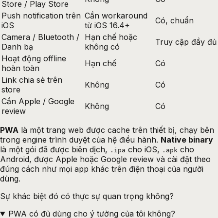
Store / Play Store
Push notification trên
Cần workaround
Có, chuẩn
iOS
từ iOS 16.4+
Camera / Bluetooth /
Hạn chế hoặc
Truy cập đầy đủ
Danh bạ
không có
Hoạt động offline
Hạn chế
Có
hoàn toàn
Link chia sẻ trên
Không
Có
store
Cần Apple / Google
Không
Có
review
PWA
là một trang web được cache trên thiết bị, chạy bên
trong engine trình duyệt của hệ điều hành.
Native binary
là một gói đã được biên dịch,
cho iOS,
cho
.ipa
.apk
Android, được Apple hoặc Google review và cài đặt theo
đúng cách như mọi app khác trên điện thoại của người
dùng.
Sự khác biệt đó có thực sự quan trọng không?
PWA có đủ dùng cho ý tưởng của tôi không?