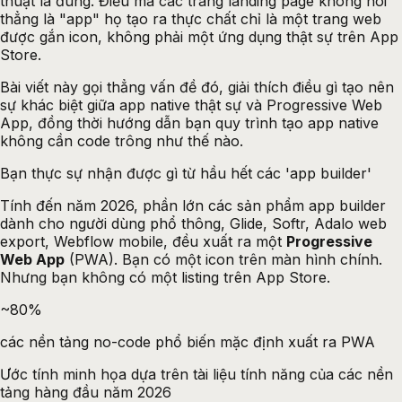
thuật là đúng. Điều mà các trang landing page không nói
thẳng là "app" họ tạo ra thực chất chỉ là một trang web
được gắn icon, không phải một ứng dụng thật sự trên App
Store.
Bài viết này gọi thẳng vấn đề đó, giải thích điều gì tạo nên
sự khác biệt giữa app native thật sự và Progressive Web
App, đồng thời hướng dẫn bạn quy trình tạo app native
không cần code trông như thế nào.
Bạn thực sự nhận được gì từ hầu hết các 'app builder'
Tính đến năm 2026, phần lớn các sản phẩm app builder
dành cho người dùng phổ thông, Glide, Softr, Adalo web
export, Webflow mobile, đều xuất ra một
Progressive
Web App
(PWA). Bạn có một icon trên màn hình chính.
Nhưng bạn không có một listing trên App Store.
~80%
các nền tảng no-code phổ biến mặc định xuất ra PWA
Ước tính minh họa dựa trên tài liệu tính năng của các nền
tảng hàng đầu năm 2026