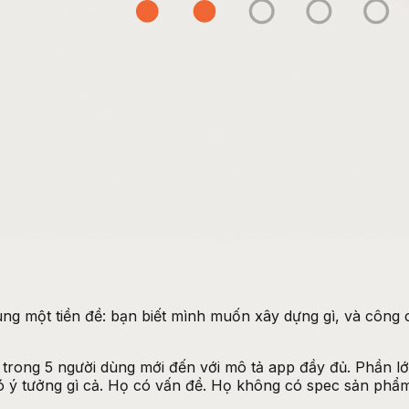
ng một tiền đề: bạn biết mình muốn xây dựng gì, và công c
 trong 5 người dùng mới đến với mô tả app đầy đủ. Phần lớn
ó ý tưởng gì cả. Họ có vấn đề. Họ không có spec sản phẩm