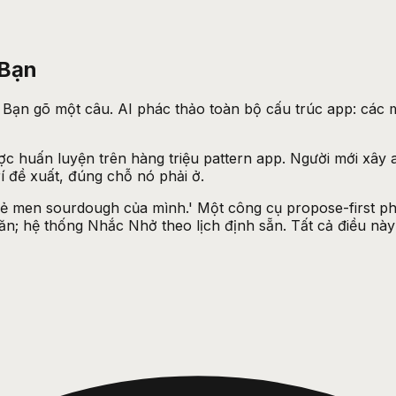
 Bạn
. Bạn gõ một câu. AI phác thảo toàn bộ cấu trúc app: các 
ợc huấn luyện trên hàng triệu pattern app. Người mới xây 
rí đề xuất, đúng chỗ nó phải ở.
ẻ men sourdough của mình.' Một công cụ propose-first phả
ăn; hệ thống Nhắc Nhở theo lịch định sẵn. Tất cả điều này 