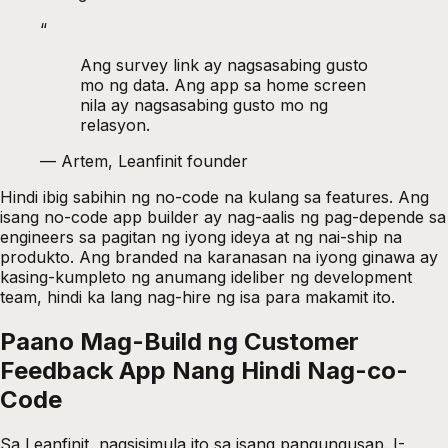
“
Ang survey link ay nagsasabing gusto
mo ng data. Ang app sa home screen
nila ay nagsasabing gusto mo ng
relasyon.
—
Artem, Leanfinit founder
Hindi ibig sabihin ng no-code na kulang sa features. Ang
isang
no-code app builder
ay nag-aalis ng pag-depende sa
engineers sa pagitan ng iyong ideya at ng nai-ship na
produkto. Ang branded na karanasan na iyong ginawa ay
kasing-kumpleto ng anumang ideliber ng development
team, hindi ka lang nag-hire ng isa para makamit ito.
Paano Mag-Build ng Customer
Feedback App Nang Hindi Nag-co-
Code
Sa Leanfinit, nagsisimula ito sa isang pangungusap. I-