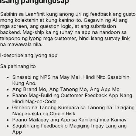
isang
pangungusap
Sabihin sa Leanfinit kung anong uri ng feedback ang gusto
mong kolektahin at kung kanino ito. Gagawin ng AI ang
mga screen, ang question logic, at ang submission
backend. Mag-ship ka ng tunay na app na nandoon sa
telepono ng iyong mga customer, hindi isang survey link
na mawawala nila.
I-describe ang iyong app
Sa pahinang ito
Sinasabi ng NPS na May Mali. Hindi Nito Sasabihin
Kung Ano.
Ang Brand Mo, Ang Tanong Mo, Ang App Mo
Paano Mag-Build ng Customer Feedback App Nang
Hindi Nag-co-Code
Generic na Tanong Kumpara sa Tanong na Talagang
Nagpapakita ng Churn Risk
Paano Mailagay ang App sa Kanilang mga Kamay
Sagutin ang Feedback o Magiging Ingay Lang ang
App