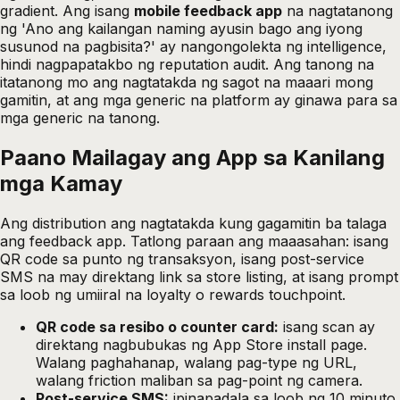
gradient. Ang isang
mobile feedback app
na nagtatanong
ng 'Ano ang kailangan naming ayusin bago ang iyong
susunod na pagbisita?' ay nangongolekta ng intelligence,
hindi nagpapatakbo ng reputation audit. Ang tanong na
itatanong mo ang nagtatakda ng sagot na maaari mong
gamitin, at ang mga generic na platform ay ginawa para sa
mga generic na tanong.
Paano Mailagay ang App sa Kanilang
mga Kamay
Ang distribution ang nagtatakda kung gagamitin ba talaga
ang feedback app. Tatlong paraan ang maaasahan: isang
QR code sa punto ng transaksyon, isang post-service
SMS na may direktang link sa store listing, at isang prompt
sa loob ng umiiral na loyalty o rewards touchpoint.
QR code sa resibo o counter card:
isang scan ay
direktang nagbubukas ng App Store install page.
Walang paghahanap, walang pag-type ng URL,
walang friction maliban sa pag-point ng camera.
Post-service SMS:
ipinapadala sa loob ng 10 minuto