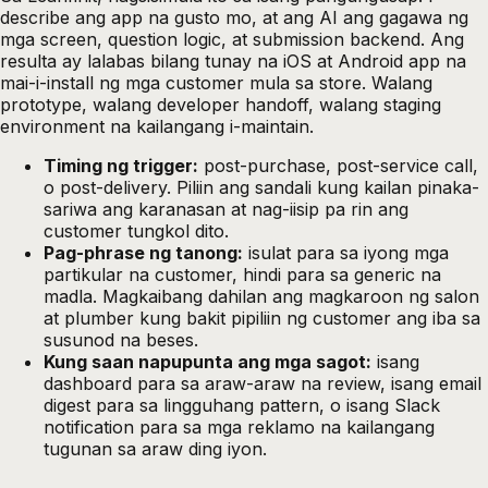
describe ang app na gusto mo, at ang AI ang gagawa ng
mga screen, question logic, at submission backend. Ang
resulta ay lalabas bilang tunay na iOS at Android app na
mai-i-install ng mga customer mula sa store. Walang
prototype, walang developer handoff, walang staging
environment na kailangang i-maintain.
Timing ng trigger:
post-purchase, post-service call,
o post-delivery. Piliin ang sandali kung kailan pinaka-
sariwa ang karanasan at nag-iisip pa rin ang
customer tungkol dito.
Pag-phrase ng tanong:
isulat para sa iyong mga
partikular na customer, hindi para sa generic na
madla. Magkaibang dahilan ang magkaroon ng salon
at plumber kung bakit pipiliin ng customer ang iba sa
susunod na beses.
Kung saan napupunta ang mga sagot:
isang
dashboard para sa araw-araw na review, isang email
digest para sa lingguhang pattern, o isang Slack
notification para sa mga reklamo na kailangang
tugunan sa araw ding iyon.