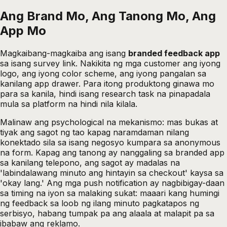
Ang Brand Mo, Ang Tanong Mo, Ang
App Mo
Magkaibang-magkaiba ang isang
branded feedback app
sa isang survey link. Nakikita ng mga customer ang iyong
logo, ang iyong color scheme, ang iyong pangalan sa
kanilang app drawer. Para itong produktong ginawa mo
para sa kanila, hindi isang research task na pinapadala
mula sa platform na hindi nila kilala.
Malinaw ang psychological na mekanismo: mas bukas at
tiyak ang sagot ng tao kapag naramdaman nilang
konektado sila sa isang negosyo kumpara sa anonymous
na form. Kapag ang tanong ay nanggaling sa branded app
sa kanilang telepono, ang sagot ay madalas na
'labindalawang minuto ang hintayin sa checkout' kaysa sa
'okay lang.' Ang mga push notification ay nagbibigay-daan
sa timing na iyon sa malaking sukat: maaari kang humingi
ng feedback sa loob ng ilang minuto pagkatapos ng
serbisyo, habang tumpak pa ang alaala at malapit pa sa
ibabaw ang reklamo.