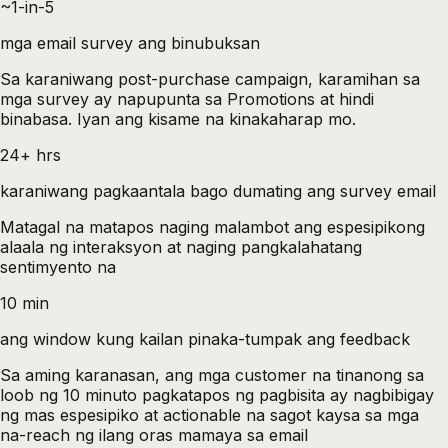
~1-in-5
mga email survey ang binubuksan
Sa karaniwang post-purchase campaign, karamihan sa
mga survey ay napupunta sa Promotions at hindi
binabasa. Iyan ang kisame na kinakaharap mo.
24+ hrs
karaniwang pagkaantala bago dumating ang survey email
Matagal na matapos naging malambot ang espesipikong
alaala ng interaksyon at naging pangkalahatang
sentimyento na
10 min
ang window kung kailan pinaka-tumpak ang feedback
Sa aming karanasan, ang mga customer na tinanong sa
loob ng 10 minuto pagkatapos ng pagbisita ay nagbibigay
ng mas espesipiko at actionable na sagot kaysa sa mga
na-reach ng ilang oras mamaya sa email