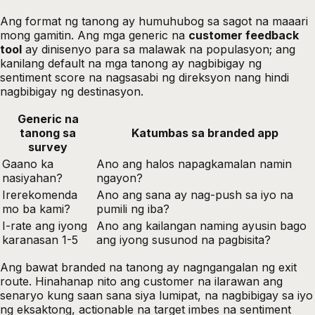
Ang format ng tanong ay humuhubog sa sagot na maaari
mong gamitin. Ang mga generic na
customer feedback
tool
ay dinisenyo para sa malawak na populasyon; ang
kanilang default na mga tanong ay nagbibigay ng
sentiment score na nagsasabi ng direksyon nang hindi
nagbibigay ng destinasyon.
Generic na
tanong sa
Katumbas sa branded app
survey
Gaano ka
Ano ang halos napagkamalan namin
nasiyahan?
ngayon?
Irerekomenda
Ano ang sana ay nag-push sa iyo na
mo ba kami?
pumili ng iba?
I-rate ang iyong
Ano ang kailangan naming ayusin bago
karanasan 1-5
ang iyong susunod na pagbisita?
Ang bawat branded na tanong ay nagngangalan ng exit
route. Hinahanap nito ang customer na ilarawan ang
senaryo kung saan sana siya lumipat, na nagbibigay sa iyo
ng eksaktong, actionable na target imbes na sentiment