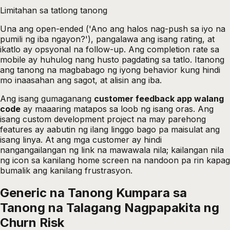
Limitahan sa tatlong tanong
Una ang open-ended ('Ano ang halos nag-push sa iyo na
pumili ng iba ngayon?'), pangalawa ang isang rating, at
ikatlo ay opsyonal na follow-up. Ang completion rate sa
mobile ay huhulog nang husto pagdating sa tatlo. Itanong
ang tanong na magbabago ng iyong behavior kung hindi
mo inaasahan ang sagot, at alisin ang iba.
Ang isang gumaganang
customer feedback app walang
code
ay maaaring matapos sa loob ng isang oras. Ang
isang custom development project na may parehong
features ay aabutin ng ilang linggo bago pa maisulat ang
isang linya. At ang mga customer ay hindi
nangangailangan ng link na mawawala nila; kailangan nila
ng icon sa kanilang home screen na nandoon pa rin kapag
bumalik ang kanilang frustrasyon.
Generic na Tanong Kumpara sa
Tanong na Talagang Nagpapakita ng
Churn Risk