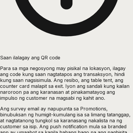
Saan ilalagay ang QR code
Para sa mga negosyong may pisikal na lokasyon, ilagay
ang code kung saan nagtatapos ang transaksyon, hindi
kung saan nagsisimula. Ang resibo, ang table tent, ang
counter card malapit sa exit. Iyon ang sandali kung kailan
naroroon pa ang karanasan at pinakamatayog ang
impulso ng customer na magsabi ng kahit ano.
Ang survey email ay napupunta sa Promotions,
binubuksan ng humigit-kumulang isa sa limang tatanggap,
at nagtatanong tungkol sa karanasang nakalista na ng
customer sa isip. Ang push notification mula sa branded
app ay umaabot sa kanila habang bago pa ang pagbisita.