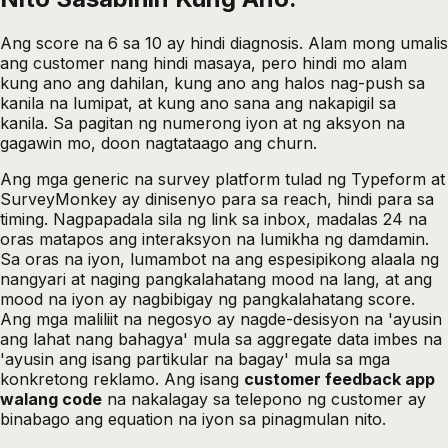
Ang score na 6 sa 10 ay hindi diagnosis. Alam mong umalis
ang customer nang hindi masaya, pero hindi mo alam
kung ano ang dahilan, kung ano ang halos nag-push sa
kanila na lumipat, at kung ano sana ang nakapigil sa
kanila. Sa pagitan ng numerong iyon at ng aksyon na
gagawin mo, doon nagtataago ang churn.
Ang mga generic na survey platform tulad ng Typeform at
SurveyMonkey ay dinisenyo para sa reach, hindi para sa
timing. Nagpapadala sila ng link sa inbox, madalas 24 na
oras matapos ang interaksyon na lumikha ng damdamin.
Sa oras na iyon, lumambot na ang espesipikong alaala ng
nangyari at naging pangkalahatang mood na lang, at ang
mood na iyon ay nagbibigay ng pangkalahatang score.
Ang mga maliliit na negosyo ay nagde-desisyon na 'ayusin
ang lahat nang bahagya' mula sa aggregate data imbes na
'ayusin ang isang partikular na bagay' mula sa mga
konkretong reklamo. Ang isang
customer feedback app
walang code
na nakalagay sa telepono ng customer ay
binabago ang equation na iyon sa pinagmulan nito.