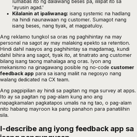
lumabas ito ng dalawang beses pa, ililipat ito sa
'ayusin agad.'
Kilalanin at ipaliwanag:
isang systemic na hadlang
na hindi naunawaan ng customer. Sumagot nang
isang beses, nang tiyak, at magpatuloy.
Ang reklamo tungkol sa oras ng paghihintay na may
personal na sagot ay may malaking epekto sa retention.
Hindi dahil naayos ang paghihintay sa magdamag, kundi
dahil bihira ang sagot, tiyak ito, at tinatrato ang customer
bilang isang taong mahalaga ang oras. Iyon ang
mekanismo na ginagawang posible ng no-code
customer
feedback app
para sa isang maliit na negosyo nang
walang dedicated na CX team.
Ang pagpipilian ay hindi sa pagitan ng mga survey at apps.
Ito ay sa pagitan ng pag-alam kung ano ang
napagkamalan pagkatapos umalis na ng tao, o pag-alam
nito habang mayroon ka pang panahon para panatilihin
sila.
I-describe ang iyong feedback app sa