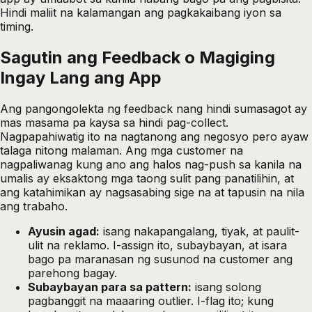
Hindi maliit na kalamangan ang pagkakaibang iyon sa
timing.
Sagutin ang Feedback o Magiging
Ingay Lang ang App
Ang pangongolekta ng feedback nang hindi sumasagot ay
mas masama pa kaysa sa hindi pag-collect.
Nagpapahiwatig ito na nagtanong ang negosyo pero ayaw
talaga nitong malaman. Ang mga customer na
nagpaliwanag kung ano ang halos nag-push sa kanila na
umalis ay eksaktong mga taong sulit pang panatilihin, at
ang katahimikan ay nagsasabing sige na at tapusin na nila
ang trabaho.
Ayusin agad:
isang nakapangalang, tiyak, at paulit-
ulit na reklamo. I-assign ito, subaybayan, at isara
bago pa maranasan ng susunod na customer ang
parehong bagay.
Subaybayan para sa pattern:
isang solong
pagbanggit na maaaring outlier. I-flag ito; kung