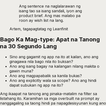
Ang sentence na naglalarawan ng
isang tao sa isang sandali, iyon ang
product brief. Ang mas malabo pa
roon ay wish list na lang.
Artem, tagapagtatag ng Leanfinit
Bago Ka Mag-type: Apat na Tanong
na 30 Segundo Lang
Sino ang gagamit ng app na ito at kailan, ano ang
ginagawa nila bago nila ito buksan?
Ano ang isang bagay na kailangan nilang makita o
gawin muna?
Ano ang magpapabalik sa kanila bukas?
Ano ang explicitly wala sa scope? Ano ang hindi
dapat subukan ng app na ito?
Ang ikaapat na tanong ang pinaka-matalim na filter sa
listahang ito. Karamihan sa mga overbuilt na prompt ay
nanggagaling sa taong hindi pa napagdesisyunan kung ano