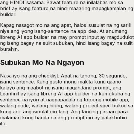
ang HINDI isasama. Bawat feature na inilalabas mo sa
brief ay isang feature na hindi maaaring mapagkamalan ng
builder.
Kapag nasagot mo na ang apat, halos isusulat na ng sarili
niya ang iyong isang-sentence na app idea. At anumang
libreng AI app builder na may prompt input ay magdudulot
ng isang bagay na sulit subukan, hindi isang bagay na sulit
burahin.
Subukan Mo Na Ngayon
Nasa iyo na ang checklist. Apat na tanong, 30 segundo,
isang sentence. Kung gusto mong makita kung gaano
kalayo ang maabot ng isang magandang prompt, ang
Leanfinit ay isang libreng AI app builder na kumukuha ng
sentence na iyon at nagpapadala ng totoong mobile app,
walang code, walang hiring, walang project spec bukod sa
kung ano ang isinulat mo lang. Ang tanging paraan para
malaman kung handa na ang prompt mo ay patakbuhin
ito.