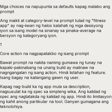
Mga choices na napupunta sa defaults kapag malabo ang
prompt
Ang maikli at category-level na prompt tulad ng "fitness
app" ay nag-iiwan ng halos kalahati ng mga desisyong
iyon sa isang model na sinanay sa pinaka-average na
bersyon ng kategoryang iyon.
1
Core action na nagpapatakbo ng isang prompt
Bawat prompt na nakita naming gumawa ng tunay na
kapaki-pakinabang na unang build ay malinaw na
nagngangalan ng isang action. Hindi listahan ng feature.
Isang bagay na kailangang gawin ng user.
Kapag nag-build ka ng app mula sa description,
nagsusulat ka ng spec sa simpleng wika. Ang kalidad ng
spec ang nagtatakda ng kalidad ng app. Hindi ito limitasyon
ng kahit anong partikular na tool. Ganyan gumagana ang
teknolohiya.