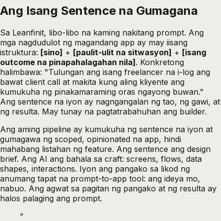
Ang Isang Sentence na Gumagana
Sa Leanfinit, libo-libo na kaming nakitang prompt. Ang
mga nagdudulot ng magandang app ay may iisang
istruktura:
[sino]
+
[paulit-ulit na sitwasyon]
+
[isang
outcome na pinapahalagahan nila]
. Konkretong
halimbawa: "Tulungan ang isang freelancer na i-log ang
bawat client call at makita kung aling kliyente ang
kumukuha ng pinakamaraming oras ngayong buwan."
Ang sentence na iyon ay nagngangalan ng tao, ng gawi, at
ng resulta. May tunay na pagtatrabahuhan ang builder.
Ang aming pipeline ay kumukuha ng sentence na iyon at
gumagawa ng scoped, opinionated na app, hindi
mahabang listahan ng feature. Ang sentence ang design
brief. Ang AI ang bahala sa craft: screens, flows, data
shapes, interactions. Iyon ang pangako sa likod ng
anumang tapat na prompt-to-app tool: ang ideya mo,
nabuo. Ang agwat sa pagitan ng pangako at ng resulta ay
halos palaging ang prompt.
“