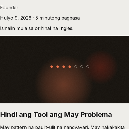
Founder
Hulyo 9, 2026
·
5
minutong pagbasa
Isinalin mula sa orihinal na Ingles.
Hindi ang Tool ang May Problema
May pattern na paulit-ulit na nangyayari. May nakakakita