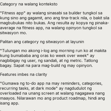
Category na walang konteksto
"Fitness app" ay walang sinasabi sa builder tungkol sa
kung sino ang gagamit, ano ang tina-track nila, o bakit sila
magbubukas nito bukas. Ang resulta ay kopya ng pinaka-
average na fitness app, na walang opinyon tungkol sa
sitwasyon mo.
Palitan ang category ng sitwasyon at layunin
"Tulungan mo akong i-log ang morning run ko at makita
kung bumababa ang oras ko week over week" ay
nagbibigay ng user, ng sandali, at ng metric. Tatlong
bagay. Sapat na para mag-build ng may opinyon.
Features imbes na clarity
"Gumawa ng to-do app na may reminders, categories,
recurring tasks, at dark mode" ay nagdudulot ng
overloaded na unang screen at walang nagagawa nang
maayos. Nilarawan mo ang product roadmap, hindi ang
isang app.