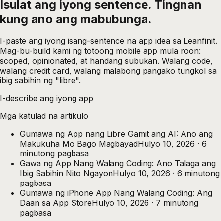
Isulat ang iyong sentence. Tingnan
kung ano ang
mabubunga.
I-paste ang iyong isang-sentence na app idea sa Leanfinit.
Mag-bu-build kami ng totoong mobile app mula roon:
scoped, opinionated, at handang subukan. Walang code,
walang credit card, walang malabong pangako tungkol sa
ibig sabihin ng "libre".
I-describe ang iyong app
Mga katulad na artikulo
Gumawa ng App nang Libre Gamit ang AI: Ano ang
Makukuha Mo Bago Magbayad
Hulyo 10, 2026
·
6
minutong pagbasa
Gawa ng App Nang Walang Coding: Ano Talaga ang
Ibig Sabihin Nito Ngayon
Hulyo 10, 2026
·
6
minutong
pagbasa
Gumawa ng iPhone App Nang Walang Coding: Ang
Daan sa App Store
Hulyo 10, 2026
·
7
minutong
pagbasa