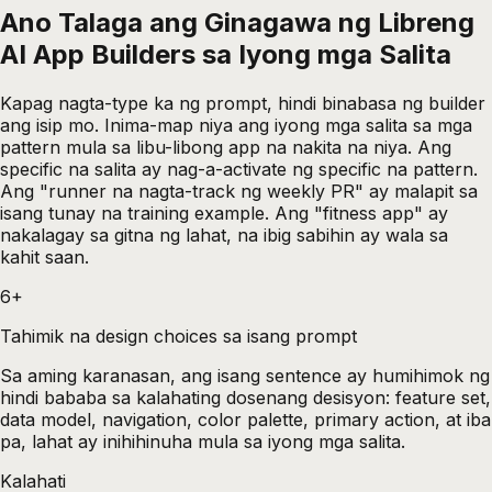
Ano Talaga ang Ginagawa ng Libreng
AI App Builders sa Iyong mga Salita
Kapag nagta-type ka ng prompt, hindi binabasa ng builder
ang isip mo. Inima-map niya ang iyong mga salita sa mga
pattern mula sa libu-libong app na nakita na niya. Ang
specific na salita ay nag-a-activate ng specific na pattern.
Ang "runner na nagta-track ng weekly PR" ay malapit sa
isang tunay na training example. Ang "fitness app" ay
nakalagay sa gitna ng lahat, na ibig sabihin ay wala sa
kahit saan.
6+
Tahimik na design choices sa isang prompt
Sa aming karanasan, ang isang sentence ay humihimok ng
hindi bababa sa kalahating dosenang desisyon: feature set,
data model, navigation, color palette, primary action, at iba
pa, lahat ay inihihinuha mula sa iyong mga salita.
Kalahati