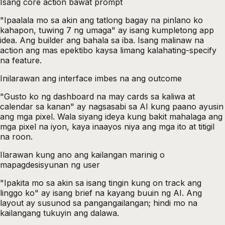
Isang core action bawat prompt
"Ipaalala mo sa akin ang tatlong bagay na pinlano ko
kahapon, tuwing 7 ng umaga" ay isang kumpletong app
idea. Ang builder ang bahala sa iba. Isang malinaw na
action ang mas epektibo kaysa limang kalahating-specify
na feature.
Inilarawan ang interface imbes na ang outcome
"Gusto ko ng dashboard na may cards sa kaliwa at
calendar sa kanan" ay nagsasabi sa AI kung paano ayusin
ang mga pixel. Wala siyang ideya kung bakit mahalaga ang
mga pixel na iyon, kaya inaayos niya ang mga ito at titigil
na roon.
Ilarawan kung ano ang kailangan marinig o
mapagdesisyunan ng user
"Ipakita mo sa akin sa isang tingin kung on track ang
linggo ko" ay isang brief na kayang buuin ng AI. Ang
layout ay susunod sa pangangailangan; hindi mo na
kailangang tukuyin ang dalawa.