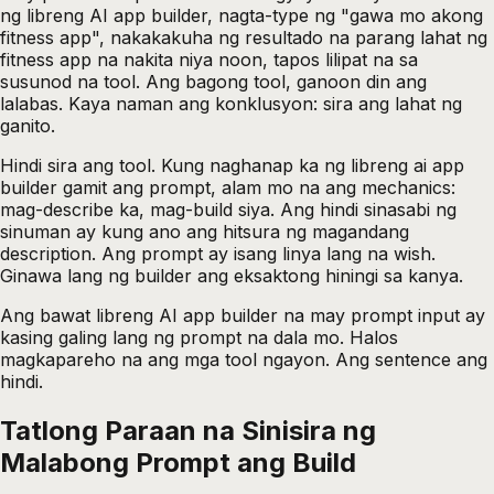
ng libreng AI app builder, nagta-type ng "gawa mo akong
fitness app", nakakakuha ng resultado na parang lahat ng
fitness app na nakita niya noon, tapos lilipat na sa
susunod na tool. Ang bagong tool, ganoon din ang
lalabas. Kaya naman ang konklusyon: sira ang lahat ng
ganito.
Hindi sira ang tool. Kung naghanap ka ng libreng ai app
builder gamit ang prompt, alam mo na ang mechanics:
mag-describe ka, mag-build siya. Ang hindi sinasabi ng
sinuman ay kung ano ang hitsura ng magandang
description. Ang prompt ay isang linya lang na wish.
Ginawa lang ng builder ang eksaktong hiningi sa kanya.
Ang bawat libreng AI app builder na may prompt input ay
kasing galing lang ng prompt na dala mo. Halos
magkapareho na ang mga tool ngayon. Ang sentence ang
hindi.
Tatlong Paraan na Sinisira ng
Malabong Prompt ang Build