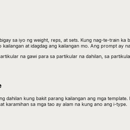
igay sa iyo ng weight, reps, at sets. Kung nag-te-train ka
o kailangan at idagdag ang kailangan mo. Ang prompt ay n
tikular na gawi para sa partikular na dahilan, sa partikular
e
ng dahilan kung bakit parang kailangan ang mga template
, at karamihan sa mga tao ay alam na kung ano ang i-type.