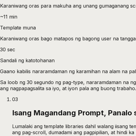
Karaniwang oras para makuha ang unang gumaganang scre
~11 min
Template muna
Karaniwang oras bago matapos ng bagong user na tanggali
30 sec
Sandali ng katotohanan
Gaano kabilis nararamdaman ng karamihan na alam na pala
Sa loob ng 30 segundo ng pag-type, nararamdaman na ng k
ang nagpapagsalita sa iyo, at iyon pala ang buong trabaho
03
Isang Magandang Prompt, Panalo 
Lumalaki ang template libraries dahil walang iisan
ang pag-scroll, dumadami ang pagpipilian, at hindi ka p