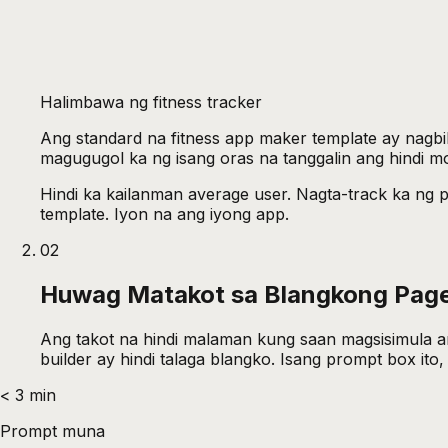
Halimbawa ng fitness tracker
Ang standard na fitness app maker template ay nagbib
magugugol ka ng isang oras na tanggalin ang hindi m
Hindi ka kailanman average user. Nagta-track ka ng par
template. Iyon na ang iyong app.
02
Huwag Matakot sa Blangkong Pag
Ang takot na hindi malaman kung saan magsisimula a
builder ay hindi talaga blangko. Isang prompt box ito
< 3 min
Prompt muna