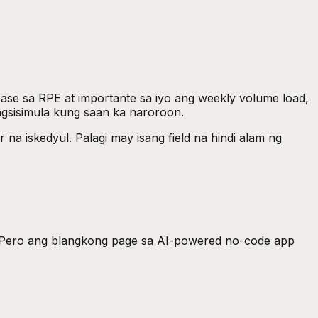
 base sa RPE at importante sa iyo ang weekly volume load,
agsisimula kung saan ka naroroon.
 na iskedyul. Palagi may isang field na hindi alam ng
. Pero ang blangkong page sa AI-powered no-code app