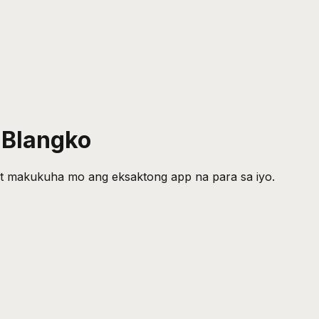
 Blangko
 at makukuha mo ang eksaktong app na para sa iyo.