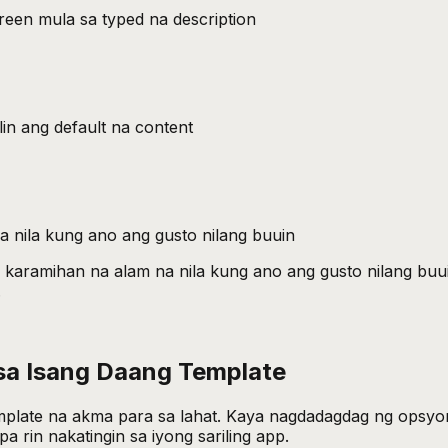
en mula sa typed na description
n ang default na content
 nila kung ano ang gusto nilang buuin
aramihan na alam na nila kung ano ang gusto nilang buuin
.
sa Isang Daang Template
g template na akma para sa lahat. Kaya nagdadagdag ng op
a rin nakatingin sa iyong sariling app.