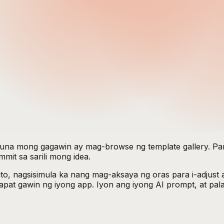
una mong gagawin ay mag-browse ng template gallery. Par
mit sa sarili mong idea.
to, nagsisimula ka nang mag-aksaya ng oras para i-adjust 
pat gawin ng iyong app. Iyon ang iyong AI prompt, at pala