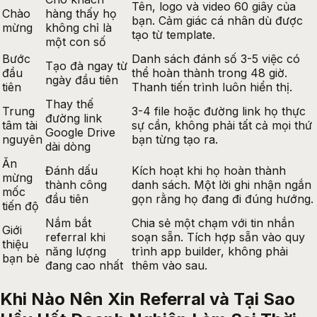
Tên, logo và video 60 giây của
Chào
hàng thấy họ
bạn. Cảm giác cá nhân dù được
mừng
không chỉ là
tạo từ template.
một con số
Bước
Danh sách đánh số 3-5 việc có
Tạo đà ngay từ
đầu
thể hoàn thành trong 48 giờ.
ngày đầu tiên
tiên
Thanh tiến trình luôn hiển thị.
Thay thế
Trung
3-4 file hoặc đường link họ thực
đường link
tâm tài
sự cần, không phải tất cả mọi thứ
Google Drive
nguyên
bạn từng tạo ra.
dài dòng
Ăn
Đánh dấu
Kích hoạt khi họ hoàn thành
mừng
thành công
danh sách. Một lời ghi nhận ngắn
mốc
đầu tiên
gọn rằng họ đang đi đúng hướng.
tiến độ
Nắm bắt
Chia sẻ một chạm với tin nhắn
Giới
referral khi
soạn sẵn. Tích hợp sẵn vào quy
thiệu
năng lượng
trình app builder, không phải
bạn bè
đang cao nhất
thêm vào sau.
Khi Nào Nên Xin Referral và Tại Sao