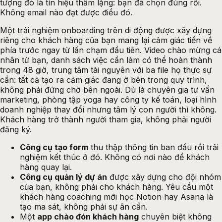
tượng đó là tín hiệu thầm lặng: bạn đã chọn đúng rồi.
Không email nào đạt được điều đó.
Một trải nghiệm onboarding trên di động được xây dựng
riêng cho khách hàng của bạn mang lại cảm giác tiến về
phía trước ngay từ lần chạm đầu tiên. Video chào mừng cá
nhân từ bạn, danh sách việc cần làm có thể hoàn thành
trong 48 giờ, trung tâm tài nguyên với ba file họ thực sự
cần: tất cả tạo ra cảm giác đang ở bên trong quy trình,
không phải đứng chờ bên ngoài. Dù là chuyên gia tư vấn
marketing, phòng tập yoga hay công ty kế toán, loại hình
doanh nghiệp thay đổi nhưng tâm lý con người thì không.
Khách hàng trở thành người tham gia, không phải người
đăng ký.
Công cụ tạo form
thu thập thông tin ban đầu rồi trải
nghiệm kết thúc ở đó. Không có nơi nào để khách
hàng quay lại.
Công cụ quản lý dự án
được xây dựng cho đội nhóm
của bạn, không phải cho khách hàng. Yêu cầu một
khách hàng coaching mới học Notion hay Asana là
tạo ma sát, không phải sự ân cần.
Một
app chào đón khách hàng
chuyên biệt không