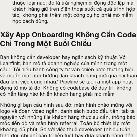
thuộc loại nào: đó là trải nghiệm di động độc lập mà
khách hàng giữ trên điện thoại suốt cả quá trình hợp
tác, không phải thêm một công cụ họ phải mò mẫm
học cách dùng.
Xây App Onboarding Không Cần Code
Chỉ Trong Một Buổi Chiều
Bạn không cần developer hay ngân sách kỹ thuật. Với
Leanfinit
, bạn mô tả doanh nghiệp của mình trong một
câu: 'Tôi điều hành công ty tư vấn chiến lược thương hiệu
và muốn một app hướng dẫn khách hàng mới qua hai tuần
đầu làm việc cùng nhau.' Pipeline sẽ tạo ra một app hoạt
động từ mô tả đó. Không có codebase để duy trì, không
có nền tảng nào khiến khách hàng phải mò mẫm.
Những gì bạn cấu hình sau đó: màn hình chào mừng với
logo và đoạn video ngắn, danh sách bước đầu tiên, tab tài
nguyên với những file khách hàng thực sự cần, thông báo
mốc tiến độ và màn hình referral. Toàn bộ thiết lập mất
khoảng 45 phút. So với việc thuê developer (nhiều tuần
trao đổi, chi phí bảo trì liên tục) hay đưa khách hàng đến